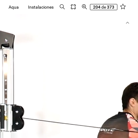
Aqua
Instalaciones
204
de
373