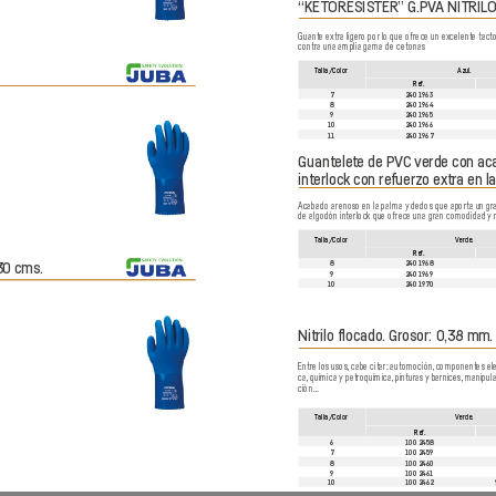
“KETORESIS
TER”
 G.PV
A NITRIL
O
Guante extr
a ligero por
 lo que ofrece un e
xcelent
e tact
contra una amplia gama de cetonas
T
alla/Color
Azul.
Re
f.
7
2401963
8
2401964
9
2401965
 
10
2401966
11
2401967
Guantelet
e de PVC 
verde con ac
interlock
 con refuerzo extr
a en l
Acabado arenoso en la palma 
y dedos que aporta un gr
de algodón interlock que o
frece una gran comodidad 
y 
T
alla/Color
V
erde.
Re
f.
30 cms.
8
2401968
9
2401969
10
2401970
Nitrilo flocado.
 Grosor: 0,38 mm.
Entre los usos,
 cabe citar: automoción,
 componentes ele
ca,
 química y petr
oquímica,
 pinturas y
 barnices,
 manipula
ción…
T
alla/Color
V
erde.
Re
f.
6
1002458
7
1002459
8
1002460
9
1002461
10
1002462