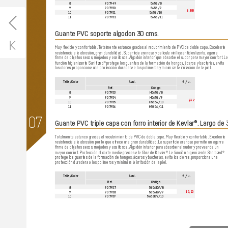
8
907949
5656/8
9
907950
5656/9
6,88
10
907951
5656/10
11
907952
5656/11
Guante PV
C soporte algodon 30 cms.
Muy fle
xible y confortable.
 T
otalmente estanco gracias al r
ecubrimiento de PVC de doble capa.
 Excelente 
resistencia a la abr
asión,
 gran durabilidad.
 Superficie arenosa y
 película vinílica antideslizant
e,
 agarre 
firme de objetos secos,
 mojados y aceit
osos.
 Algodón interior que absorbe el sudor
 para mayor
 confort.
 La
función higienizante Sanitized® pro
tege los guantes de la formación de hongos,
 ácaros y bact
erias,
 evita 
los olores,
 proporciona una prot
ección duradera a los polímer
os y
 minimiza la irritación de la piel.
T
alla/Color
Azul.
€ / u.
Re
f.
Código
8
907953
H5656/8
9
907954
H5656/9
7
,32
10
907955
H5656/10
11
907956
H5656/11
07
Guante PV
C triple capa con forro in
terior
 de Kevlar®.
 Largo de 
T
otalmente estanco gr
acias al recubrimiento de PV
C de doble capa.
 Muy flexible 
y con
fortable.
 Excelente 
resistencia a la abr
asión por lo que o
frece una gran dur
abilidad.
 La superficie arenosa permite un agarre 
firme de objetos secos,
 mojados y aceit
osos.
 Algodón interior par
a absorber
 el sudor 
y
 proveer
 de un 
mayor
 confort.
 Protección al cort
e media gracias a la fibr
a de Kevlar®.
 La función higienizante Sanitized® 
protege los guant
es de la formación de hongos,
 ácaros y
 bacterias, e
vita los olores,
 proporciona una 
protección dur
adera a los polímeros 
y minimiza la irritación de la piel.
T
alla/Color
Azul.
€ / u.
Re
f.
Código
8
907957
5656KV
/8
15,20
9
907958
5656KV
/9
10
907959
5656KV
/10