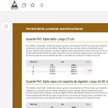
PROTE
CCIÓN DE LAS MANOS.
 GUANTES QUÍMICOS
Guante PV
C triple baño.
 Largo 27 cm.
Muy fle
xible y confortable.
 T
otalmente estanco gracias al r
ecubrimiento de PVC de doble capa.
 Excelente 
resistencia a la abr
asión,
 gran durabilidad.
 Superficie arenosa y
 película vinílica antideslizant
e,
 agarre 
firme de objetos secos,
 mojados y aceit
osos.
 Algodón interior que absorbe el sudor
 para mayor
 confort.
 La
función higienizante Sanitized® pro
tege los guantes de la formación de hongos,
 ácaros y bact
erias,
 evita 
los olores,
 proporciona una prot
ección duradera a los polímer
os y
 minimiza la irritación de la piel.
T
alla/Color
Azul.
€ / u.
Re
f.
Código
8
907945
5655/8
9
907946
5655/9
6,57
10
90794
7
5655/10
11
907948
5655/11
Guante PV
C triple capa con soporte de algodón.
 Largo de 30 c
Muy fle
xible y confortable.
 T
otalmente estanco gracias al r
ecubrimiento de PVC de doble capa.
 Excelente 
resistencia a la abr
asión,
 gran durabilidad.
 Superficie arenosa y
 película vinílica antideslizant
e,
 agarre 
firme de objetos secos,
 mojados y aceit
osos.
 Algodón interior que absorbe el sudor
 para mayor
 confort.
 La
función higienizante Sanitized® pro
tege los guantes de la formación de hongos,
 ácaros y bact
erias,
 evita 
los olores,
 proporciona una prot
ección duradera a los polímer
os y
 minimiza la irritación de la piel.
T
alla/Color
Azul.
€ / u.
Re
f.
Código