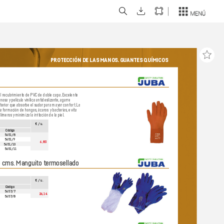
PROTE
CCIÓN DE LAS MANOS.
 GUANTES QUÍMICOS
l r
ecubrimiento de PVC de doble capa.
 Excelente 
enosa y
 película vinílica antideslizant
e,
 agarre 
nterior que absorbe el sudor
 para mayor
 confort.
 La 
la formación de hongos,
 ácaros y bact
erias,
 evita 
olímer
os y
 minimiza la irritación de la piel.
€ / u.
Código
5651/8
5651/9
6,83
5651/10
5651/11
5 cms.
 Manguito termosellado
€ / u.
Código
5657
/7
26,14
5657
/8