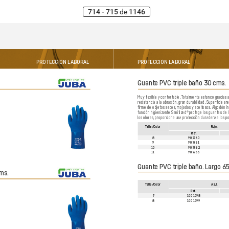
714 - 715
de
1146
PROTE
CCIÓN LABORAL
PROTE
CCIÓN LABORAL
Guante PV
C triple baño 30 cms.
Muy fle
xible y confortable.
 T
otalmente estanco gracias a
resistencia a la abr
asión,
 gran durabilidad.
 Superficie ar
 
firme de objetos secos,
 mojados y aceit
osos.
 Algodón i
función higienizante Sanitized® pro
tege los guantes de 
los olores,
 proporciona una prot
ección duradera a los p
T
alla/Color
Rojo.
Re
f.
8
907960
9
907961
10
907962
11
907963
Guante PV
C triple baño.
 Largo 6
ms.
T
alla/Color
Azul.
Re
f.
7
1001598
 
8
1001599