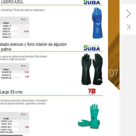
 LIGERO 
AZUL
o 
y des
teridad,
 Protección química ex
cepcional 
€ / u.
Código
711KR/7
711KR/8
19
,36
711KR/9
711KR/10
711KR/11
abado arenoso 
y forr
o interior de algodón 
a palma
an agarre en aplicaciones húmedas.
 Forr
o interior
reduce la fatiga de la mano
€ / u.
Código
07
5640RF
/8
9
,40
5640RF
/9
9
,40
5640RF
/10
 Largo 33 cms.
ctrónicos y
 mecánica, labor
atorios 
y  
farmacéuti-
ción de piezas aceitadas,
  agricultura,
 construc-
€ / u.
Código
9009F-6/
S
9009F-
7
/M
3,35
9009F-8
/L
9009F-9
/XL
9009F-
10/XXL