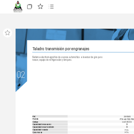
T
aladro tr
ansmisión por
 engranajes
Sistema electromagnético de a
vance automático  e in
versor
 de giro par
a 
roscar
, equipo de r
efrigeración 
y lámpara.
02
Re
f.
201585
FTX
-40-
TEC PR
Modelo
441535000
Código
35
Capacidad broca acero
35
Capacidad broca fundición
M24
Capacidad roscado
M
T4
Cono morse