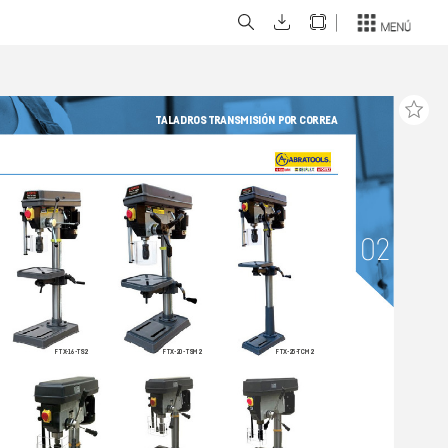
T
ALADROS 
TRANSMISIÓN POR CORREA
02
FTX
-
16-
TS2
FTX-
20-T
SM2
FTX-
25-
TCM2