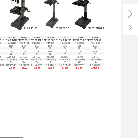
FTX
-35-
TC PRO
FTX-35-
TC PRO R+L
FTX
-25-
TC PRO
2
201593
201594
201595
201596
201597
201598
201599
SM2
FTX
-25-
TCM2
FTX
-35-
TCM2
FTX
-35-
TCT2
FTX
-20-
TS PRO
FTX
-25-
TC PRO
FTX
-35-
TC PRO
FTX
-35-
TC PRO R+L
001
441685001
441670001
441665001
441730100
441645100
441615100
441600100
1.600
1.710
1.710
1.085
1.690
1.780
1.780
25
32
32
20
25
32
32
MT3
M
T4
M
T4
MT2
MT3
M
T4
M
T4
80
92
92
80
80
92
92
90
290 x 290
360 x 360
360 x 360
280x280
290x290
410x4
73
410x4
73
770)
12 (280-
2380)
12 (150-
2450)
12 (150-
2450)
12 (280-
2300)
12 (280-
2300)
12 (210-
2160)
12 (210-
2160)
59
104
104
70
80
148
148
0V F1
1 HP-
230V F1
2 HP-
230V F1
2 HP-400V
 F3
1,5 HP-
230V F1
1,5 HP-
230V F1
3 HP-
230V F1
3 HP-400V
 F3
0
460,00
780,00
780,00
724,00
812,00
1.480,00
1.435,00