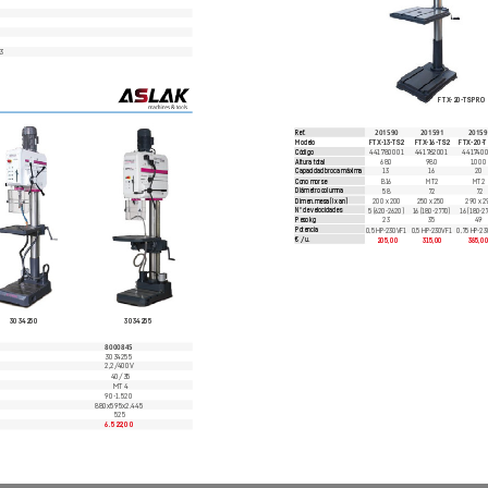
0
3
FTX
-20-
TS PRO
Re
f.
201590
201591
20159
FTX
-
13-
TS2
FTX
-
16-
TS2
FTX
-20-
T
Modelo
441780001
4417
62001
4417
40
Código
680
980
1.000
Altura total
13
16
20
Capacidad broca máxima
B16
MT2
MT2
Cono morse
58
72
72
Diámetro columna
200 x 200
250 x 250
290 x 2
Dimen.
 mesa (l x an)
5 (620-
2620)
16 (180-
2770)
16 (180-
2
Nº de velocidades
23
35
49
Peso kg
0,5 HP-
230VF1
0,5 HP-
230VF1
0,75 HP
-
23
Potencia
205,00
315,00
385,0
€ / u.
3034250
3034255
8000845
3034255
V
2,2/
400V
40/35
MT 4
90-
1.520
880x595x2.445
525
6.522,00