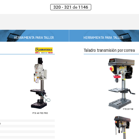
320 - 321
de
1146
HERRAMIENT
A 
P
ARA T
ALLER
HERRAMIENT
A 
P
ARA T
ALLER
T
aladro tr
ansmisión por
 correa
FTX
-
13-
TS2
FTX
-40-
TEC PRO
O