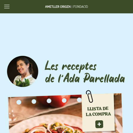
Les
receptes
de
l
Ada
Parellada
’
DE
LLISTA
COMPRA
LA