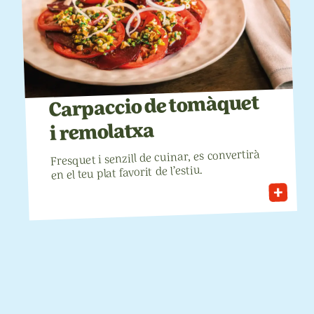
tomàquet
de
Carpaccio
remolatxa
i
convertirà
es
cuinar,
de
senzill
i
Fresquet
l’estiu.
de
favorit
plat
teu
el
en