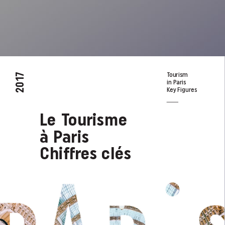
T
ourism  
2017
in P
aris
K
e
y Figure
s
Le T
ourisme
à P
aris
Chiﬀr
e
s clé
s