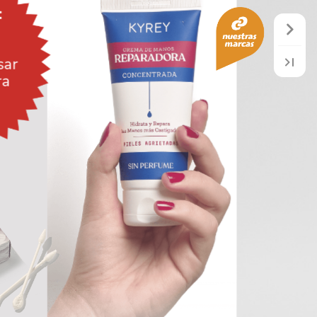
:
sar
ra