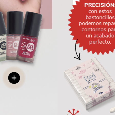
PRECISIÓN
con
estos
bastoncillos
podemos
repa
contornos
pa
un
acabado
perfecto.