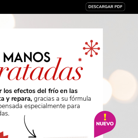
MANOS
ratadas
r
los
efectos
del
frío
en
las
ta
y
repara,
gracias
a
su
fórmula
pensada
especialmente
para
das.