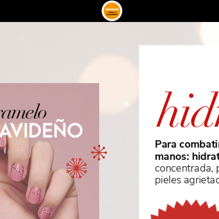
hid
ramelo
AVIDEÑO
Para
combati
manos:
hidra
concentrada,
pieles
agrieta