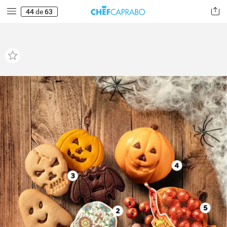
44
de
63
4
3
5
2