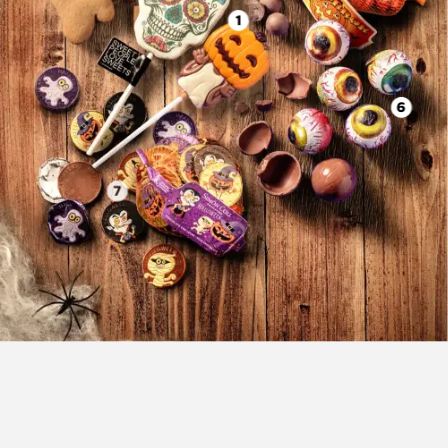
1
6
7