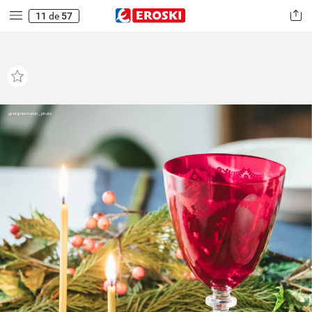
11
de
57
@virginiamartin_photo