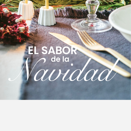
EL
SABOR
Navidad
de
la