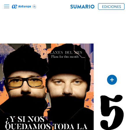
PLANES
DEL
MES
Plans
for
this
month
¿Y
SI
NOS
QUEDAMOS
TODA
LA