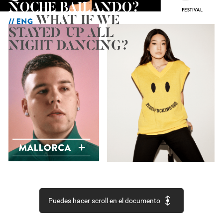
NOCHE
BAILANDO?
FESTIVAL
WHAT
IF
WE
//
ENG
STAYED
UP
ALL
NIGHT
DANCING?
MALLORCA
Puedes hacer scroll en el documento