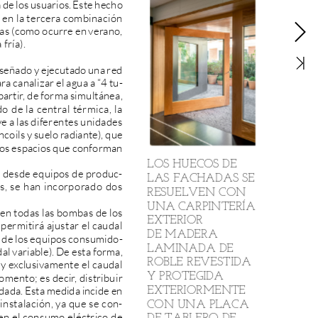
a
de
los
usuarios.
Este
hecho
en
la
tercera
combinación
as
(como
ocurre
en
verano,
a
fría).
iseñado
y
ejecutado
una
red
ara
canalizar
el
agua
a
“4
tu-
artir,
de
forma
simultánea,
do
de
la
central
térmica,
la
ye
a
las
diferentes
unidades
ncoils
y
suelo
radiante),
que
REHABI
tos
espacios
que
conforman
LOS
HUECOS
DE
SALUD
desde
equipos
de
produc-
LAS
FACHADAS
SE
s,
se
han
incorporado
dos
PARA
H
RESUELVEN
CON
UNA
CARPINTERÍA
en
todas
las
bombas
de
los
PLENA
EXTERIOR
permitirá
ajustar
el
caudal
DE
MADERA
de
los
equipos
consumido-
LAMINADA
DE
dal
variable).
De
esta
forma,
ROBLE
REVESTIDA
y
exclusivamente
el
caudal
Y
PROTEGIDA
omento;
es
decir,
distribuir
EXTERIORMENTE
dada.
Esta
medida
incide
en
CON
UNA
PLACA
instalación,
ya
que
se
con-
en
el
consumo
eléctrico
de
DE
TABLERO
DE