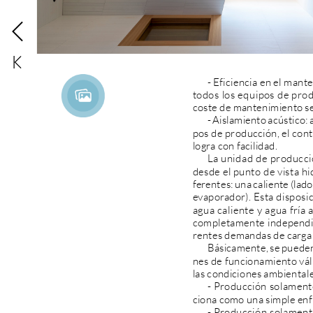
-
Eficiencia
en
el
mante
todos
los
equipos
de
prod
coste
de
mantenimiento
s
-
Aislamiento
acústico:
pos
de
producción,
el
cont
logra
con
facilidad.
La
unidad
de
producci
desde
el
punto
de
vista
hi
ferentes:
una
caliente
(lado
evaporador).
Esta
disposi
agua
caliente
y
agua
fría
a
completamente
independi
rentes
demandas
de
carga
Básicamente,
se
puede
nes
de
funcionamiento
vál
las
condiciones
ambiental
-
Producción
solament
ciona
como
una
simple
enf
-
Producción
solament