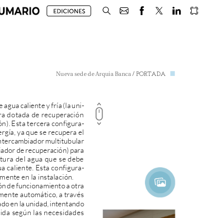
/
PORTADA
Nueva
sede
de
Arquia
Banca
e
agua
caliente
y
fría
(la
uni-
ra
dotada
de
recuperación
n).
Esta
tercera
configura-
rgía,
ya
que
se
recupera
el
ntercambiador
multitubular
iador
de
recuperación)
para
tura
del
agua
que
se
debe
ua
caliente.
Esta
configura-
lmente
en
la
instalación.
ón
de
funcionamiento
a
otra
mente
automático,
a
través
ado
en
la
unidad,
intentando
ida
según
las
necesidades