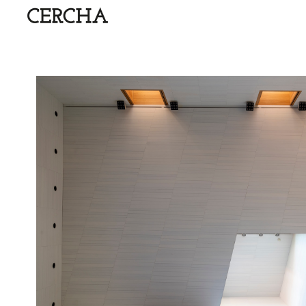
PORTADA
/
Nueva
sede
de
Arquia
Banca