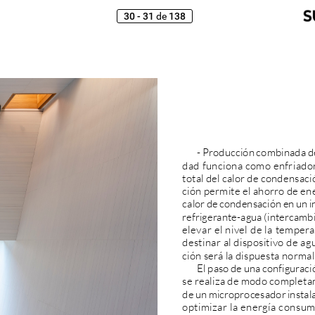
30 - 31
138
de
-
Producción
combinada
d
dad
funciona
como
enfriado
total
del
calor
de
condensació
ción
permite
el
ahorro
de
ene
calor
de
condensación
en
un
i
refrigerante-agua
(intercamb
elevar
el
nivel
de
la
tempera
destinar
al
dispositivo
de
ag
ción
será
la
dispuesta
norma
El
paso
de
una
configuraci
se
realiza
de
modo
completa
de
un
microprocesador
instal
optimizar
la
energía
consum