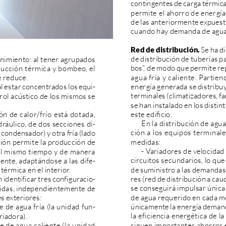
contingentes
de
carga
térmic
permite
el
ahorro
de
energía
de
las
anteriormente
expuest
cuando
hay
demanda
de
agu
Red
de
distribución.
Se
ha
d
de
distribución
de
tuberías
p
nimiento:
al
tener
agrupados
bos”,
de
modo
que
permite
rep
ucción
térmica
y
bombeo,
el
agua
fría
y
caliente.
Partien
e
reduce.
energía
generada
se
distribu
al
estar
concentrados
los
equi-
terminales
(climatizadores,
fa
rol
acústico
de
los
mismos
se
se
han
instalado
en
los
distin
este
edificio.
ón
de
calor/frío
está
dotada,
En
la
distribución
de
agua
dráulico,
de
dos
secciones
di-
ción
a
los
equipos
terminale
condensador)
y
otra
fría
(lado
medidas:
ción
permite
la
producción
de
-
Variadores
de
velocidad
l
mismo
tiempo
y
de
manera
circuitos
secundarios,
lo
que
ente,
adaptándose
a
las
dife-
de
suministro
a
las
demandas
térmica
en
el
interior.
res
(red
de
distribución
a
cau
n
identificar
tres
configuracio-
se
conseguirá
impulsar
única
idas,
independientemente
de
de
agua
requerido
en
cada
m
es
exteriores:
únicamente
la
energía
deman
e
de
agua
fría
(la
unidad
fun-
la
eficiencia
energética
de
la
riadora).
siguen
importantes
ahorros
e
de
agua
caliente
(la
unidad