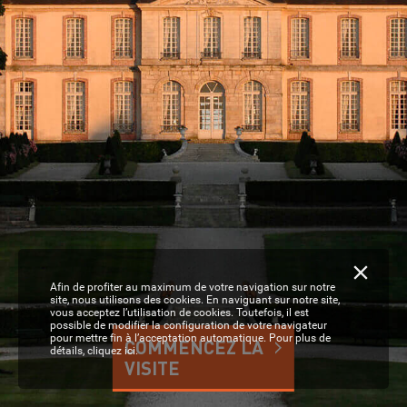
ZOOM
SUR
NOS
VISITES
PRIVÉES
En
dehors
des
heures
d’ouverture
profitez
d’une
visite
exclusive
des
plus
remarquables
monuments
du
réseau.
Afin de profiter au maximum de votre navigation sur notre
site, nous utilisons des cookies. En naviguant sur notre site,
vous acceptez l’utilisation de cookies. Toutefois, il est
possible de modifier la configuration de votre navigateur
pour mettre fin à l’acceptation automatique. Pour plus de
détails,
cliquez ici.