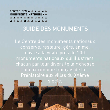
É
vénements
professionnels
Vous
cherchez
un
espace
de
caractère
pour
un
événement
?
Le
Centre
des
monuments
nationaux
vous
accueille
pour
vos
soirées,
repas
d’affaires,
séminaires,
réunions,
lancements
de
produits,
animations
dans
un
lieu
prestigieux
et
unique.