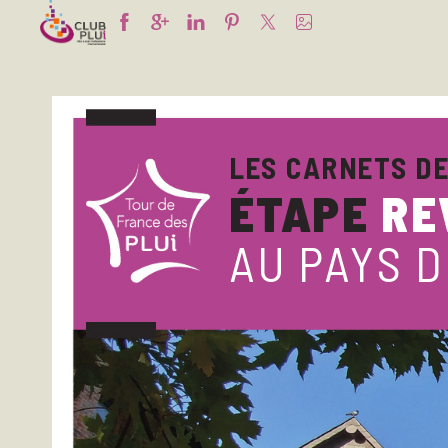
LES C
ARNETS DE
ÉT
APE 
RE
AU P
A
Y
S D