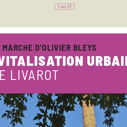
1
sur
27
 MARCHE D’OLIVIER BLEY
S
VIT
ALISA
TION URB
AI
E LIV
ARO
T