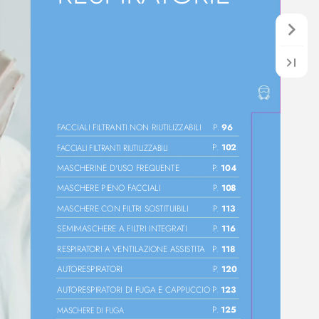
96
F
A
CCIALI FIL
TRANTI NON RIUTILIZZABILI
 P.
102
 P.
F
A
CCIALI FIL
TRANTI RIUTILIZZABILI
104
MASCHERINE D'USO FREQUENTE
 P.
108
MASCHERE PIENO F
A
CCIALI
 P.
113
MASCHERE CON FIL
TRI SOSTITUIBILI
 P.
116
SEMIMASCHERE A FIL
TRI INTEGRA
TI
 P.
118
RESPIRA
T
ORI A VENTIL
AZIONE ASSISTIT
A
 P.
120
AUT
ORESPIRA
T
ORI
 P.
123
AUT
ORESPIRA
T
ORI DI FUG
A E CAPPUCCIO
 P.
125
 P.
MASCHERE DI FUG
A