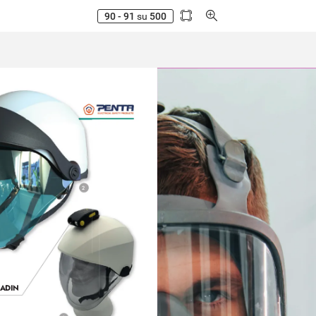
90 - 91
su
500
2
ADIN