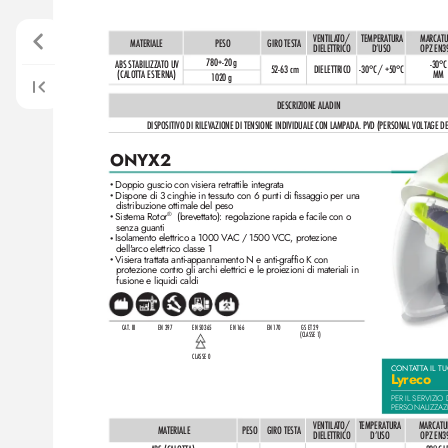
VENTIL
ATO/ 
TEMPERATURA 
MARCATU
MATERIALE
PESO
GIRO TESTA
DIELETTRICO
OPZ EN3
DʼUSO
780+-20 g
ABS STABILIZZATO UV 
-30°C
52-63 cm
DIELETTRICO
-30°C / +50°C
(CALO
TTA ESTERNA)
 MM
1
020 g
DESCRIZIONE AL
ADIN
DISPOSITIVO DI RILEVAZIONE DI TENSIONE INDIVIDUALE CON LAMPADA. PVD (PERSONAL VOLTAGE D
ONY
X2
Doppio guscio con visiera retrattile integrata
•
Dispone di 3 cinghie in tessuto con 6 punti di fissaggio per una
•
distribuzione ottimale del peso
Sistema Rotor
 (brev
ettato): regolazione rapida e facile con o 
®
•
senza guanti
Isolamento elettrico a 1000 V
AC / 1500 VCC
, prote
zione 
•
dell'
arco elettrico classe 1
Visiera trattata anti-appannamento N e anti-graffio K con
•
protezione contr
o gli archi elettrici e le pr
oiezioni di materiali in 
fusione e liquidi caldi
CAT. III
EN 397
EN 50365
EN 1
66
EN 1
70
GS ET 29 
(CLASSE 1)
CLASSE 0
CONT
A
T
T
A IL T
L
yreco
PER IL SERVIZIO 
PERSONALIZZAZ
VENTIL
ATO/ 
TEMPERATURA 
MARCATU
MATERIALE
PESO
GIRO TES
TA
DIELETTRICO
OPZ EN3
DʼUSO