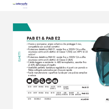
P
AB E1 & P
AB E2
Visore a scomparsa: ampio schermo che protegge il viso
, 
•
compatibile con occhiali correttivi
Protezione dielettrica P
AB E1: resiste fino a 1000V C
A e offre 
•
sicurezza contro archi elettrici di Classe 1 (7kA) con A
TPV di 33
TI
cal/
cm²
ELMET
Protezione dielettrica P
AB E2: resiste fino a 1000V C
A e offre 
•
sicurezza contro archi elettrici di Classe 2 (4kA)
Calotta leggera e resistente: in ABS termoplastico
, assorbe fino 
•
al 40% dell’
energia d’impatto
V
estibilità perfetta: bardatura regolabile a 4 punti con pomolo e 
•
fibbia sottogola automatica per chiusure rapide
Facile manutenzione: superficie lucida per una pulizia semplice 
•
e veloce
CAT. III 
EN 397
EN 50365
EN 1
66
GS ET 29 
EN 1
70
EN 60079-
P
AB E1 
(CLASSE 1)
32-1:20
1
8
CAT. III 
EN 397
EN 50365
EN 1
66
EN 170
GS-ET-29 
ASTM 
EN 60079-
IEC 
P
AB E2
(CLASSE 2)
F21
78:201
2
32-1:20
1
8
6281
9:2022
AL
CAT III
EN 61
000-6-2 
EN 6
1
000-6-4
ALADIN