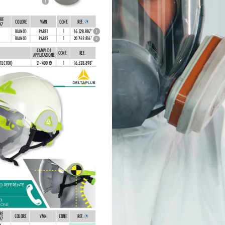
1
RE 
COLORE
VMN
CONF
.
REF
. 
97
BIANCO
PABE1
1
1
6.528.887*
1
BIANCO
PABE2
1
20.7
62.8
1
6* 
2
CAMPI DI 
CONF
.
REF
. 
APPLICAZIONE
ETECTOR)
2 - 400 KV
1
1
6.528.898*
UO REFERENTE
DI 
IONE 
RE 
COLORE
VMN
CONF
.
REF
. 
97