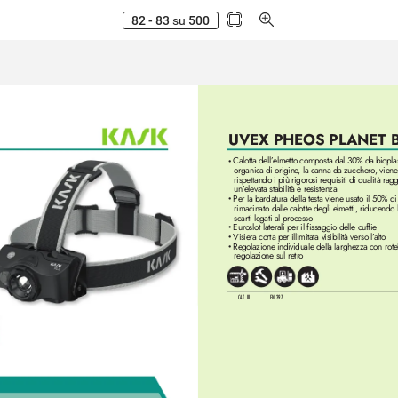
82 - 83
su
500
UVEX PHEOS PL
ANET B
Calotta dell’elmetto composta dal 30% da bioplas
•
organica di origine
, la canna da zucchero
, viene
rispettando i più rigorosi requisiti di qualità ra
un’
elevata stabilità e resistenza
Per la bardatura della testa viene usato il 50% di
•
rimacinato dalle calotte degli elmetti, riducendo
scarti legati al processo
Euroslot laterali per il fissaggio delle cuffie
•
Visiera corta per illimitata visibilità verso l’
alto
•
Regolazione individuale della larghezza con rotel
•
regolazione sul retr
o
CAT. III
EN 397