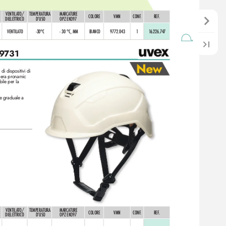
VENTIL
ATO/ 
TEMPERATURA 
MARCATURE 
COLORE
VMN
CONF
.
REF
. 
DIELETTRICO
OPZ EN397
DʼUSO
VENTIL
ATO
-30°C 
- 30 °C, MM
BIANCO
9772.043
1
1
6.226.7
4
7
9
731
di dispositivi di
siera pronamic
ile per la 
ne graduale a
VENTIL
ATO/ 
TEMPERATURA 
MARCATURE 
COLORE
VMN
CONF
.
REF
. 
DIELETTRICO
OPZ EN397
DʼUSO