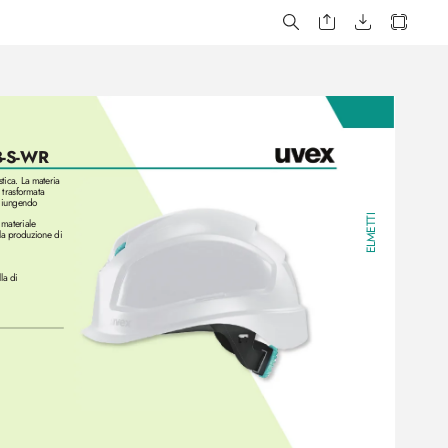
-S-WR
tica. La materia 
 trasformata 
ggiungendo 
TI
 materiale 
ELMET
 la produzione di 
la di