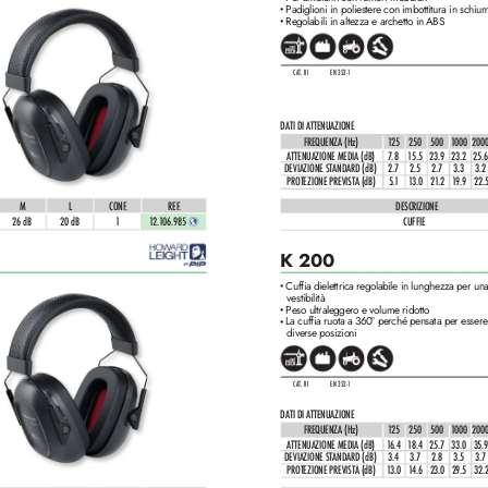
Padiglioni in poliestere con imbottitura in schi
•
Regolabili in altez
za e archetto in ABS
•
CAT. III
EN 352-1
DATI DI A
TTENUAZIONE
FREQUENZA (Hz)
12
5
250
500
1
000
200
ATTENUAZIONE MEDIA (dB)
7.
8
1
5.5
23.9
23.2
25.6
DEVIAZIONE STANDARD (dB)
2.7
2.5
2.7
3.3
3.2
PROTEZIONE PREVISTA (dB)
5
.1
1
3.0
21.
2
1
9.9
22.
M
L
CONF
.
REF
. 
DESCRIZIONE
26 dB
20 dB
1
CUFFIE
1
2.1
06.985 
K 200
Cuffia dielettrica regolabile in lunghezza per una
•
vestibilità
Peso ultraleggero e volume ridotto
•
La cuffia ruota a 360° perché pensata per essere
•
diverse posizioni
CAT. III
EN 352-1
DATI DI A
TTENUAZIONE
FREQUENZA (Hz)
12
5
250
500
1
000
200
ATTENUAZIONE MEDIA (dB)
1
6.4
1
8.4
25.7
33.0
35.9
DEVIAZIONE STANDARD (dB)
3.4
3.7
2.8
3.5
3.7
PROTEZIONE PREVISTA (dB)
1
3.0
1
4.6
23.0
29.5
32.