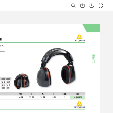
E
ma PU
intura,
CUFFIE
0
4000
8000
34.9
38.1
4.8
6.0
30.
1
32.1
SNR
H
M
L
CONF
.
REF
. 
30 dB
33 dB
29 dB
19
dB
1
1
4.408.91
4