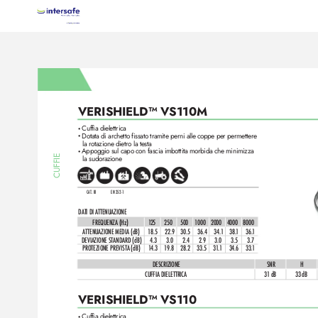
VERISHIELD™ VS110M 
Cuffia dielettrica
•
Dotata di archetto fissato tramite perni alle coppe per permettere 
•
la rotazione dietro la testa
Appoggio sul capo con fascia imbottita morbida che minimiz
za
•
CUFFIE
la sudorazione
CAT. III
EN 352-1
DATI DI A
TTENUAZIONE
FREQUENZA (Hz)
12
5
250
500
1
000
2000
4000
8000
ATTENUAZIONE MEDIA (dB)
1
8.5
 22.9
30.5 
 36.4 
 34.
1
38.
1
36.
1
DEVIAZIONE STANDARD (dB)
4.3
3.0
2.4
2.9
3.0
3.5
3.7
PROTEZIONE PREVISTA (dB)
14.3
1
9.8
28.2
33.5
3
1.1
34.6
33.
1
DESCRIZIONE
SNR
H
CUFFIA DIELETTRICA
3
1 dB
33 dB
VERISHIELD™ VS110
Cuffia dielettrica
•