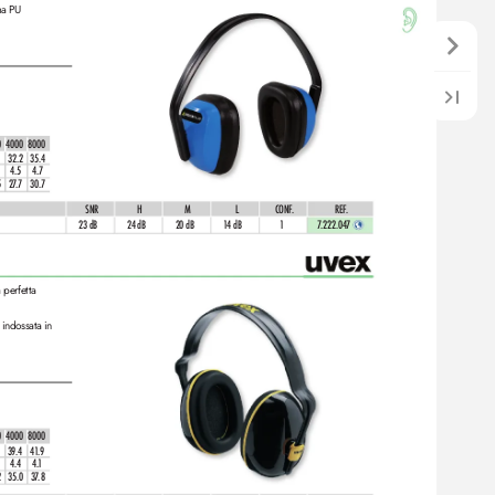
uma PU
0
4000
8000
32.2
35.4
4.5
4.7
5
2
7.
7
30.7
 SNR
 H 
M
 L 
CONF
.
REF
. 
23 dB
24 dB
20 dB
1
4 dB
1
7
.222.047 
 perfetta
 indossata in 
0
4000
8000
39.4
41.
9
4.4
4
.1
2
35.0
3
7.
8