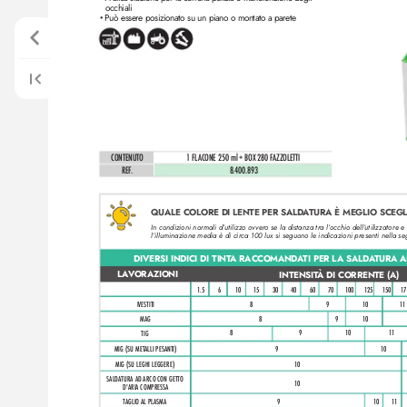
occhiali
Può essere posizionato su un piano o montato a parete
•
CONTENUTO
1 FL
ACONE 250 ml + BOX 280 FAZZOLETTI
REF
.
8.400.893
QUALE COLORE DI LENTE PER SALD
A
TURA È MEGLIO SCEGL
In condizioni normali d’
utilizzo ovvero se la distanza tra l’
occhio dell’
utiliz
zatore e
l’illuminazione media è di circa 100 lux si seguono le indicazioni presenti nella se
DIVERSI INDICI DI TINT
A RACCOMAND
A
TI PER L
A SALDA
TURA A
LA
VORAZIONI
INTENSIT
À DI CORRENTE (A)
1.
5
6
10
15
30
40
60
70
10
0
125
15
0
17
IVESTITI
8
9
10
11
8
9
10
MAG
8
9
10
11
TIG
9
10
MIG (SU METALLI PESANTI)
10
MIG (SU LEGHI LEGGERE)
SALDATURA AD ARCO CON GETTO 
10
D'ARIA COMPRESSA
TAGLIO AL PLASMA
9
10
11