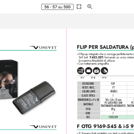
56 - 57
su
500
E
FLIP PER SALD
A
TURA (p
Il flip-up integrato che si coniuga perfettamente 
•
5x9 (ref. 
7
.423.337
) formando un unico siste
la massima flessibilità di utilizzo
Con trattamento antigraffio
•
CAT. II
EN 1
66
EN 169
FLIP
DESCRIZIONE
RESIST. MECC. 
FT
COLORE LENTE
VERDE5
CL
ASSE OTTIC
A
1
DIMENSIONI (L x P x H)
58 x 1
,8 x 1
3 mm
PC L
ATEX FREE CON 
PC
MATERIALE
TRATTAMENTO ANTIGRAFFIO
TRATTA
PESO
20 g
CONF
. 
1
REF
.
7
.423.359
F O
T
G 9169-545 & i-5 
1) Sovraocchiali protettivi con lenti in policarbon
•