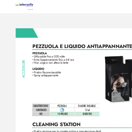
PEZZUOL
A E LIQUIDO ANTIAPP
ANNANT
PEZZUOLA
Utiliz
zabile fino a 200 volte
•
Evita l’
appannamento fino a 6-8 ore
•
CCESSORI
Non unge e non altera la lente
•
LIQUIDO
Pratico flacone tascabile
•
Spray antiappannante
•
A
CARATTERISTICHE
PEZZUOL
A
FL
ACONE TASCABILE 
CONTENUTO
17
ml
20
REF
.
14.9
40.002
8.400.905
CLEANING ST
A
TION
Pratica stazione per la corretta pulizia e manutenzione degli 
•