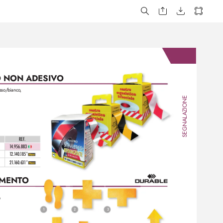
 NON ADESIVO
sso
/bianco
,
AZIONE
SEGNAL
REF
.
1
4.956.883 
1
2.1
40.
185*
21
.
1
60.631*
IMENT
O
 
1
2
3