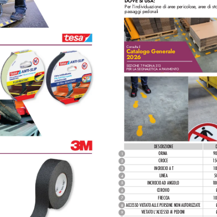
DOVE SI USA:
Per l’individuazione di ar
ee pericolose
, aree di st
passaggi pedonali
Consulta il  
Catalogo Generale
2026
SEZIONE 7 P
A
GINA 313
PER LA SEGNALETICA A P
A
VIMENTO
DESCRIZIONE
ORMA
90
1
CROCE
1
5
2
INCROCIO A T
1
0
3
LINEA
5
4
INCROCIO AD ANGOLO
1
0
5
CERCHIO
6
FRECCIA
10
7
ACCESSO VIETA
TO ALLE PERSONE NON AUTORIZZATE
 
8
VIETATO L'A
CCESSO AI PEDONI
9