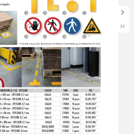
occaggio
, 
4
5
6
7
**
10
8
9
11
**COL
ORE GIALL
O DEL SEGNALE DI SICUREZZA CONFORME ALLA NORMATIV
A ISO 7010
DIMENSIONI (L X H) - SPESSORE
COLORE
VMN
CONF
.
REF
.
 x 240 mm - SPESSORE 0,7 mm
GIALLO
1
72704
5 paia
1
8.2
45.7
46*
0 x 1
50 mm - SPESSORE 0,7 mm
GIALLO
17
0
10
4
10
pezzi
1
8.2
45.792*
0 x 1
50 mm - SPESSORE 0,7 mm
GIALLO
1
70004
10
pezzi
1
8.2
45.837*
0 x 1
00 mm - SPESSORE 0,7 mm
GIALLO
1
70304
10
pezzi
1
8.2
45.859*
0 x 100 mm - SPESSORE 0,7 mm
GIALLO
1
70204
10
pezzi
1
8.2
45.883*
Ø 1
00 mm - SPESSORE 0,7 mm
GIALLO
1
70404
10
pezzi
1
8.2
45.894*
0 x 200 mm - SPESSORE 0,7 mm
GIALLO
1
70504
10
pezzi
1
8.245.906*
Ø 430 mm - SPESSORE 0,4 mm
ROSSO/NERO
1
73003
1 pezzo
18.2
45.94
1*
 Ø 430 mm - SPESSORE 0,4 mm
ROSSO/NERO
1
73203
1 pezzo
18.2
45.97
4*