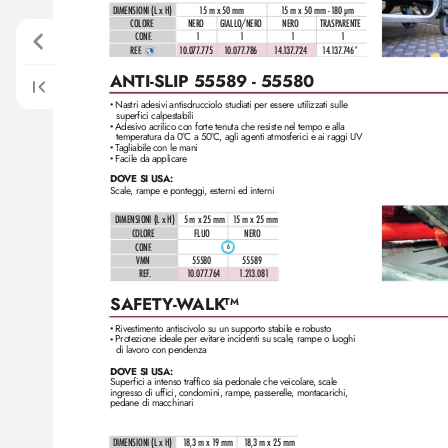
DIMENSIONI (L x H)
1
5 m x 50 mm
1
5 m x 50 mm - 1
80 µm
COLORE
NERO
GIALLO/NERO
NERO
TRASPARENTE
CONF
.
1
1
1
1
REF
. 
1
0.0
77
.775
1
0.077
.786
1
4.
1
37
.724
1
4.
1
37
.7
46*
ANTI-SLIP 55589 - 55580
Nastri adesivi antisdrucciolo studiati per essere utiliz
zati sulle 
•
superfici calpestabili
Adesivo acrilico con forte tenuta che resiste nel tempo e alla 
•
temperatura da 0°C a 50°
C, agli agenti atmosferici e ai raggi UV
T
agliabile con le mani
•
Facile da applicare
•
DOVE SI USA:
Scale
, rampe e ponteggi, esterni ed interni
DIMENSIONI (L x H)
5 m x 25 mm
1
5 m x 25 mm
COLORE
FLUO
NERO
CONF
.
6
VMN
55580
55589
REF
. 
1
0.077
.7
64 
1
.2
1
3.081
SAFET
Y-W
ALK
TM
Rivestimento antiscivolo su un supporto stabile e robusto
•
Protezione ideale per e
vitare incidenti su scale
, rampe o luoghi
•
di lavor
o con pendenza
DOVE SI USA:
Superfici a intenso traffico sia pedonale che veicolare
, scale 
ingresso di uffici, condomini, rampe
, passerelle
, montacarichi, 
pedane di macchinari
DIMENSIONI (L x H)
 1
8,3 m x 1
9 mm
 1
8,3 m x 25 mm