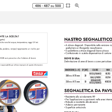
486 - 487
su
500
NTE LA SCEL
T
A?
NASTRO SEGNALETICO
ggetta)
imiche nonché acqua, temperature
, raggi UV etc
A strisce diagonali. Disponibile nella versione ro
•
giallo
/
nero e rifrangente rosso
/bianco
ale
, pedane, rampe) rappr
esenta un rischio per 
In polietilene a strisce diagonali bianco/
rosso
•
Confezionato in scatola dispensatrice di cartone
•
/2008 esm prescrive che il dator
e di lavor
o 
DOVE SI USA:
Delimitazione di aree di lav
oro o zone pericolose
i responsabilità per utilizzo improprio di queste informazioni.
DIMENSIONI (L x H)
SP (MY)
COLORE
VMN
ROSSO/BIANCO
NS703
200 m x H 70 mm
30
GIALLO/NERO
NS704
RIFRANGENTE 
250 m x H 75 mm
50
NSR250
ROSSO/BIANCO
SEGNALETICA D
A P
A
V
Resistente allo scivolamento R9
•
Per l’
applicazione su pavimenti nelle aree interne
•
Robusto e resistente alle abrasioni
•
Adesivo permanente
•
Superficie antiscivolo
•