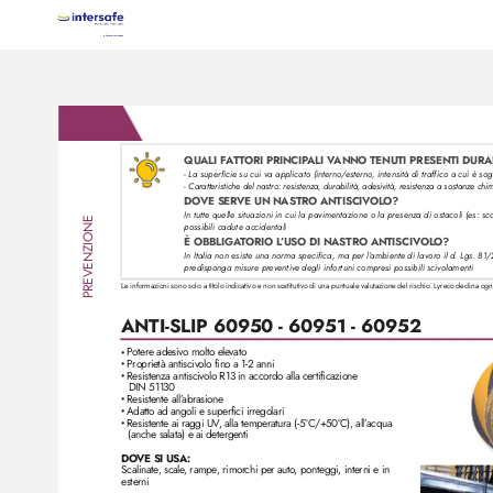
QUALI F
A
TT
ORI PRINCIP
ALI V
ANNO TENUTI PRESENTI DURA
- La superficie su cui va applicato (interno
/
esterno
, intensità di traffico a cui è so
- Caratteristiche del nastro: resistenza, durabilità, adesività, r
esistenza a sostanze ch
DOVE SERVE UN NASTRO ANTISCIV
OL
O?
In tutte quelle situazioni in cui la pavimentazione o la presenza di ostacoli (es: sc
PREVENZIONE
possibili cadute accidentali 
È OBBLIGA
TORIO L
’USO DI NASTRO ANTISCIVOL
O?
In Italia non esiste una norma specifica, ma per l’
ambiente di lavor
o il d. Lgs. 81
predisponga misure pr
eventiv
e degli infortuni compresi possibili sciv
olamenti
Le informazioni sono solo a titolo indicativo e non sostitutivo di una puntuale valutazione del rischio. Lyreco declina ogn
ANTI-SLIP 60950 - 60951 - 60952
Potere adesivo molto ele
vato
•
Proprietà antiscivolo fino a 1-2 anni
•
Resistenza antiscivolo R13 in accordo alla certificazione
•
DIN 51130
Resistente all’
abrasione
•
Adatto ad angoli e superfici irregolari
•
Resistente ai raggi UV
, alla temperatura (-5°C/+50°
C), all’
acqua
•
(anche salata) e ai detergenti
DOVE SI USA:
Scalinate
, scale
, rampe, rimor
chi per auto
, ponteggi, interni e in
esterni