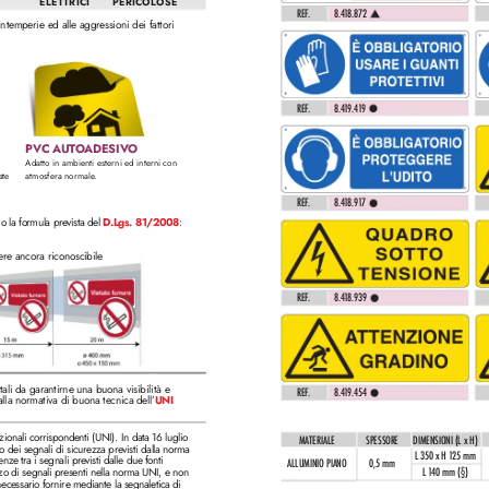
ELETTRICI
PERICOLOSE
REF
.
8.4
1
8.872 
e intemperie ed alle aggr
essioni dei fattori 
REF
.
8.4
1
9.4
1
9 
PVC AUT
OADESIV
O
Adatto in ambienti esterni ed interni con 
ate 
atmosfera normale
.
REF
.
8.4
1
8.91
7 
do la formula pre
vista del 
D
.Lgs. 81/2008
:
er
e ancora riconoscibile
REF
.
8.4
1
8.939 
tali da garantirne una buona visibilità e 
REF
.
8.4
1
9.454 
 alla normativa di buona tecnica dell’
UNI 
onali corrispondenti (UNI). In data 16 luglio 
MATERIALE
SPESSORE
DIMENSIONI (L x H)
o dei segnali di sicurezza previsti dalla norma 
L 350 x H 1
25 mm
renz
e tra i segnali pre
visti dalle due fonti 
ALLUMINIO PIANO
0,5 mm
zo di segnali presenti nella norma UNI, e non 
L 1
40 mm (§)
ecessario fornire mediante la segnaletica di 