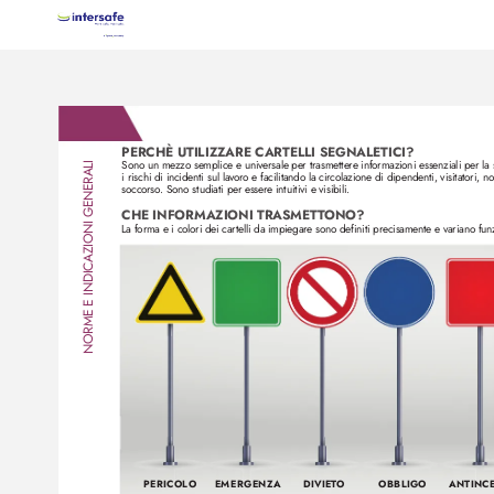
PERCHÈ UTILIZZARE CARTELLI SEGNALETICI? 
Sono un mezzo semplice e universale per trasmettere informazioni essenziali per la 
NORME E INDICAZIONI GENERALI
i rischi di incidenti sul lavor
o e facilitando la circolazione di dipendenti, visitatori, n
soccorso
. Sono studiati per essere intuitivi e visibili.
CHE INFORMAZIONI TRASMET
T
ONO?
La forma e i colori dei cartelli da impiegare sono definiti precisamente e variano fun
PERICOLO
EMERGENZA
DIVIET
O
OBBLIGO
ANTINC