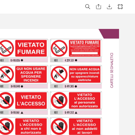
CARTELLI SEGNALETICI
REF
.
8.41
8.826 
REF
.
4.229.531 
REF
.
8.4
1
8.848 
REF
.
8.4
1
9.385 
REF
.
8.4
1
8.86
1 
REF
.
8.4
1
9.352 