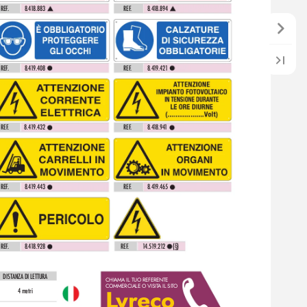
REF
.
8.4
1
8.883 
REF
.
8.4
1
8.894 
REF
.
8.4
1
9.408 
REF
.
8.4
1
9.421 
REF
.
8.41
9.432 
REF
.
8.4
1
8.94
1 
REF
.
8.4
1
9.443 
REF
.
8.4
1
9.465 
REF
.
1
4.51
9.21
2 
 (§)
REF
.
8.4
1
8.928 
DIS
TANZA DI LETTURA
CHIAMA IL TUO REFERENTE 
COMMERCIALE O VISIT
A IL SIT
O
L
yreco
4 metri