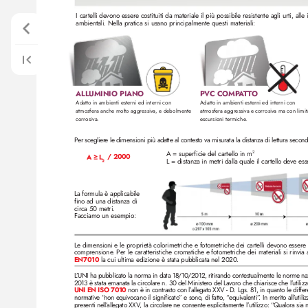
I cartelli devono esser
e costituiti da materiale il più possibile resistente agli urti, all
ambientali. Nella pratica si usano principalmente questi materiali:
ALLUMINIO PIANO
PVC COMP
A
TT
O
Adatto in ambienti esterni ed interni con 
Adatto in ambienti esterni ed interni con 
atmosfera anche molto aggressiva, e debolmente 
atmosfera aggressiva e corrosiva ma con limit
corrosiva. 
escursioni termiche
.
Per sceglier
e le dimensioni più adatte al contesto va misurata la distanza di lettura secon
A = superficie del cartello in m
2
 / 2000
A ≥ L
L = distanza in metri dalla quale il cartello deve ess
2
La formula è applicabile 
fino ad una distanza di 
circa 50 metri. 
Facciamo un esempio: 
Le dimensioni e le proprietà colorimetriche e fotometriche dei cartelli dev
ono essere 
comprensione
. Per le caratteristiche cromatiche e fotometriche dei materiali si rinvia
EN7010
 la cui ultima edizione è stata pubblicata nel 2020.
L
’UNI ha pubblicato la norma in data 18/10/2012, ritirando contestualmente le norme nazi
2013 è stata emanata la circolare n. 30 del Minister
o del Lavor
o che chiarisce che l’
utiliz
z
UNI EN ISO 7010
 non è in contrasto con l’
allegato XX
V - D. Lgs. 81, in quanto le diffe
normative “
non equivocano il significato” e sono
, di fatto
, “
equivalenti”
. In merito all’
utiliz
presenti nell’
allegato XX
V
, la circolar
e ne consente esplicitamente l’
utilizzo: “
Qualora sia n