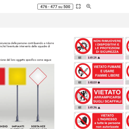
476 - 477
su
500
sicur
ezza delle persone contribuendo a ridurre 
onchè l’
eventuale intervento delle squadre di 
REF
.
8.4
1
9.37
4 
zione del lor
o oggetto specifico come segue:
REF
.
8.4
1
8.859 
REF
.
8.4
1
9.396 
ENDIO
IMPIANTI 
SOST
ANZE 