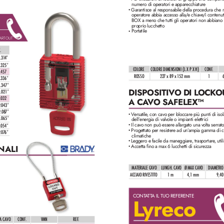
numero di operatori e apparecchiatur
e
Garantisce al responsabile della procedura che n
•
operatore abbia accesso alla/
e chiave
/i contenu
BOX a meno che tutti gli operatori non abbiano 
proprio lucchetto
 Portatile
•
ARTOUT  
F
.
1
.31
4*
1
.325*
COLORE
COLORE DIMENSIONI (L X P X H)
CONF
.
.457
ROSSO
227 x 89 x 1
52 mm
1
1
.336*
1
.347*
DISPOSITIVO DI L
OCK
O
9.021*
.032
A CA
VO SAFELEX™
9.043*
9.08
7*
V
ersatile
, con cavo per bloccare più punti di iso
•
9.065*
dell’
energia di valv
ole o impianti elettrici
Il cavo non può essere allargato una v
olta serrato
.054*
•
Progettato per resister
e ad un’
ampia gamma di co
•
9.07
6*
climatiche
Leggero e facile da maneggiare
, trasportare
, util
•
Accetta fino a max 6 lucchetti di sicurezza
NALI
•
MATERIALE CAVO
L
UNGH. CAVO
Ø MAX C
AVO
DIAMETRO
ACCIAIO RIVESTITO
1 m
4,
1 mm
9,4
CONT
A
TT
A IL TUO REFERENTE
L
yr
eco
A C
AVO
CONF
.
VMN
REF
. 