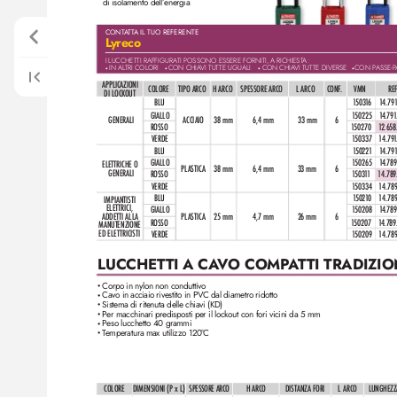
di isolamento dell’
energia
CONT
A
T
T
A IL TUO REFERENTE
L
yreco
I LUCCHETTI RAFFIGURA
TI POSSONO ESSERE FORNITI, A RICHIEST
A:
IN AL
TRI COLORI   
CON CHIA
VI TUTTE UGUALI   
CON CHIA
VI TUTTE DIVERSE  
CON P
ASSE-P
• 
• 
• 
• 
APPLICAZIONI
COLORE 
TIPO ARCO
H ARCO
SPESSORE AR
CO
L ARCO
CONF
.
VMN
RE
DI LOCKOUT
BLU
15
0
3
16
1
4.79
GIALLO
1
50225
1
4.79
GENERALI
ACCIAIO
38 mm 
6,4 mm
33 mm
6
ROSSO
1
50270
1
2.658
VERDE
1
50337
1
4.79
BLU
1
50221
1
4.79
GIALLO
1
50265
1
4.78
ELETTRICHE O 
PL
ASTIC
A
38 mm
6,4 mm
33 mm
6
GENERALI
ROSSO
1
503
1
1
1
4.789
VERDE
1
50334
1
4.78
BLU
1
5021
0
14.78
IMPIANTISTI 
ELETTRICI, 
GIALLO
1
50208
1
4.78
ADDETTI ALL
A 
PL
ASTIC
A
25 mm
4,7 mm
26 mm
6
ROSSO
1
50207
1
4.789
MANUTENZIONE 
ED ELETTRICISTI
VERDE
1
50209
1
4.78
LUCCHET
TI A CA
VO COMP
A
T
TI TRADIZIO
Corpo in nylon non conduttivo
•
Cavo in acciaio rivestito in PVC dal diametr
o ridotto
•
Sistema di ritenuta delle chiavi (KD)
•
Per macchinari predisposti per il lockout con fori vicini da 5 mm
•
Peso lucchetto 40 grammi
•
T
emperatura max utiliz
zo 120°
C
•
COLORE
DIMENSIONI (P x L)
SPESSORE ARCO
H ARCO
DIS
TANZA FORI
L ARCO
LUNGHEZZ