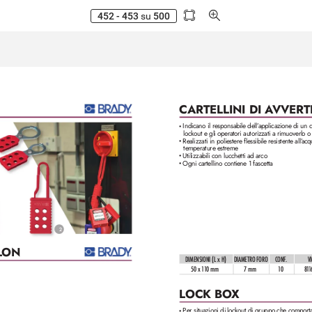
452 - 453
su
500
CARTELLINI DI A
V
VERT
Indicano il responsabile dell’
applicazione di un d
•
lockout e gli operatori autorizzati a rimuoverlo o
Realiz
zati in poliestere flessibile resistente all’
acqu
•
temperature estreme
Utiliz
zabili con lucchetti ad arco
•
Ogni cartellino contiene 1 fascetta
•
2
L
ON
DIMENSIONI (L x H)
DIAMETRO FORO
CONF
.
V
50 x 1
1
0 mm
7 mm
10
8
11
L
OCK BO
X
Per situazioni di lockout di gruppo che comport
•