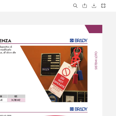
ENZA
ispositivo di 
 modificarlo
a, all’olio e alle 
O
T
O
SISTEMI L
MN
REF
. 
6
41
1
4.789.442
ano un gran 