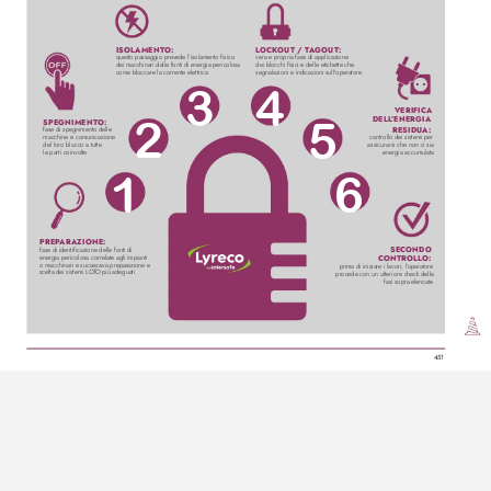
ISOL
AMENTO:
L
OCK
OUT / T
AGOUT:
questo passaggio prev
ede l’isolamento fisico 
vera e propria fase di applicazione 
dei macchinari dalle fonti di energia pericolosa 
dei blocchi fisici e delle etichette che 
come bloccare la corrente elettrica
segnalazioni e indicazioni sull’
operatore
3
4
VERIFICA 
DELL
’ENERGIA 
SPEGNIMENTO:
2
5
RESIDUA:
fase di spegnimento delle 
macchine e comunicazione 
controllo dei sistemi per 
del loro blocco a tutte 
assicurarsi che non ci sia 
le parti coinvolte
energia accumulata
1
6
PREP
ARAZIONE:
SECONDO 
fase di identificazione delle fonti di 
energia pericolosa correlate agli impianti 
CONTROLL
O:
o macchinari e successiva preparazione e 
prima di iniziare i lavori, l’
operatore 
scelta dei sistemi LO
T
O più adeguati
procede con un ulteriore check delle 
fasi sopra elencate
451