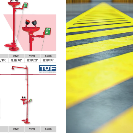
ROSSO
VERDE
GIALLO
 / PVC
1
2.387
.702*
1
2.387
.724*
1
2.387
.97
4*
ROSSO
VERDE
GIALLO