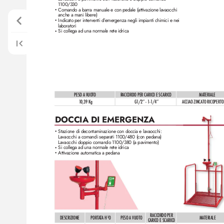
1100/330
Comando a barra manuale e con pedale (attivazione lavaocchi
•
anche a mani libere)
Indicato per inter
venti d’
emergenza negli impianti chimici e nei 
•
laboratori
Si collega ad una normale rete idrica
•
PESO A VUOTO
RACCORDO PER C
ARICO E SC
ARICO
MATERIALE
1
0,39 Kg
ACCIAO ZINC
ATO RICOPERTO
G1/2ʼʼ - 1-1/4ʼʼ
DOCCIA DI EMERGENZA
Stazione di decontaminazione con doccia e lavaocchi:
•
Lavaocchi a comandi separati 1100/480 (con pedana)
Lavaocchi doppio comando 1100/380 (a pavimento)
Si collega ad una normale rete idrica
•
Attivazione automatica a pedana
•
RACCORDO PER 
DESCRIZIONE
O
PESO A VUO
TO
MATERIALE
PORTAT
A H
2
CARICO E SC
ARICO