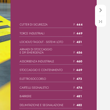
444
CUT
TER DI SICUREZZA
 P.
449
T
ORCE INDUSTRIALI
 P.
451
L
OCK
OUT
/
T
AGOUT - SISTEMI L
OT
O
 P.
ARMADI DI ST
OCCA
GGIO 
456
E DPI EMERGENZA
 P.
460
ASSORBENZA INDUSTRIALE
 P.
469
ST
OCCA
GGIO E CONTENIMENT
O
 P.
473
ELET
TROSOCCORSO
 P.
476
CARTELLI SEGNALETICI
 P.
481
BARRIERE
 P.
482
DELIMIT
AZIONE E SEGNAL
AZIONE
 P.