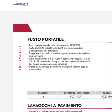
FUST
O PORT
A
TILE
Fusto portatile con doccetta di emergenza 1100/250
•
OCCHI
Particolarmente indicato in ambienti ove non è possibile 
•
il collegamento alla rete idrica
Eroga acqua secondo normativa vigente
, azionamento mediante 
•
leva con fermo
A
V
T
ubo flessibile inox 1,5 m. F
usto in acciaio inox capacità 18 L di 
A
•
DOCCE L
cui 15 L di carico utile di acqua potabile da pressurizzare con 6 
bar di aria (compressore non compr
eso)
Dotato di manometro di controllo e valvola di sfiato in caso di 
•
sovraccarico
CAPACITÀ UTILE
RACCORDO PER CARICO E SCARICO
MATERIALE
1
5 lt
A
CCIAO / PV
G1/2ʼʼ - 1-1/4ʼʼ
L
A
V
A
OCCHI A P
A
VIMENT
O
Lavaocchi a pavimento con vaschetta e doppio comando
•