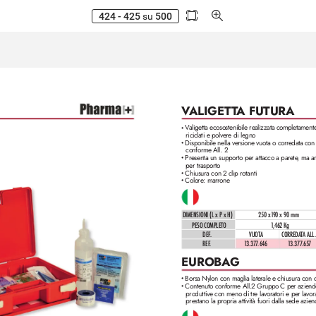
424 - 425
su
500
V
ALIGET
T
A FUTURA
V
aligetta ecosostenibile realiz
zata completamente
•
riciclati e polvere di legno
Disponibile nella versione vuota o corredata con 
•
conforme All. 2
Presenta un supporto per attacco a parete
, ma a
•
per trasporto
Chiusura con 2 clip rotanti
•
Colore: marrone
•
DIMENSIONI (L x P x H)
250 x1
90 x 90 mm
PESO COMPLETO
1
,462 Kg
DEF
.
VUOTA
CORREDA
TA ALL
REF
.
1
3.377
.646
1
3.3
77
.657
EUROBA
G
Borsa Nylon con maglia laterale e chiusura con 
•
Contenuto conforme All.2 Gruppo C per aziende
•
produttive con meno di tr
e lavoratori e per la
vor
prestano la propria attività fuori dalla sede azien