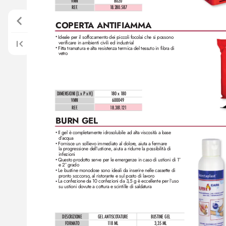
VMN
8020
REF
.
1
8.280.587
COPERT
A ANTIFIAMMA
Ideale per il soffocamento dei piccoli focolai che si possono
•
verificare in ambienti civili ed industrial
Fitta tramatura e alta resistenza termica del tessuto in fibra di
•
vetro
DIMENSIONI (L x P x H)
1
80 x 1
80
VMN
600049
REF
.
1
8.38
1
.
1
21
BURN GEL
Il gel è completamente idrosolubile ad alta viscosità a base
•
d’
acqua
Fornisce un sollievo immediato al dolor
e
, aiuta a fermare
•
la progressione dell’
ustione
, aiuta a ridurre la possibilità di 
infezioni
Questo prodotto ser
ve per le emergenz
e in caso di ustioni di 1° 
•
e 2° grado
Le bustine monodose sono ideali da inserire nelle cassette di
•
pronto soccorso
, al ristorante e sul posto di lavoro
La confezione da 10 confezioni da 3,5 g è eccellente per l’
uso
•
su ustioni dovute a cottura e scintille di saldatura
DESCRIZIONE
GEL ANTISCOTATURE
BUSTINE GEL
FORMATO
1
18 ML
3,35 ML