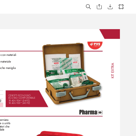
 con materiali 
materiale 
TRA
nche maniglia
KIT EX
CEROTTI ECOLOGICI 
ECO BIO COMPOST
ABILE 
18.426.924* (24 P
Z)
.2
18.426.935* (40 P
Z)
cerniera
 o unità
atori che 
dale