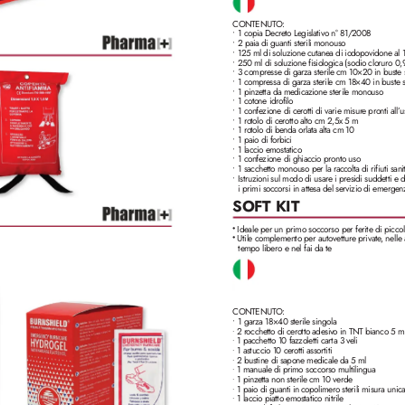
CONTENUT
O:
• 1 copia Decreto Legislativo n° 81/2008
• 2 paia di guanti sterili monouso
• 125 ml di soluzione cutanea di iodopovidone al 
• 250 ml di soluzione fisiologica (sodio cloruro 0,
• 3 compresse di garza sterile cm 10×20 in buste 
• 1 compressa di garza sterile cm 18×40 in buste 
• 1 pinzetta da medicazione sterile monouso
• 1 cotone idrofilo
• 1 confezione di cerotti di varie misur
e pronti all’
u
• 1 rotolo di cerotto alto cm 2,5x 5 m
• 1 rotolo di benda orlata alta cm 10
• 1 paio di forbici
• 1 laccio emostatico
• 1 confezione di ghiaccio pronto uso
• 1 sacchetto monouso per la raccolta di rifiuti sanit
• Istruzioni sul modo di usare i presidi suddetti e d
i primi soccorsi in attesa del servizio di emergen
SOF
T KIT
Ideale per un primo soccorso per ferite di piccol
•
Utile complemento per autovetture private
Utile complemento per autovetture private
, nelle 
, nelle
•
tempo libero e nel fai da te
CONTENUT
O:
• 1 garza 18×40 sterile singola
2 r
occhetto di cerotto adesiv
o in TNT bianco 5 m
• 
1 pacchetto 10 fazzoletti carta 3 veli
• 
1 astuccio 10 cer
otti assortiti
• 
2 bustine di sapone medicale da 5 ml
• 
1 manuale di primo soccorso multilingua
• 
1 pinz
etta non sterile cm 10 verde
• 
1 paio di guanti in copolimer
o sterili misura unica
• 
1 laccio piatto emostatico nitrile
• 