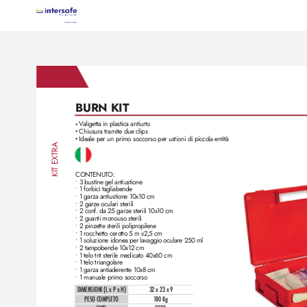
BURN KIT 
V
aligetta in plastica antiurto
•
Chiusura tramite due clips
•
Ideale per un primo soccorso per ustioni di piccola entità
•
TRA
KIT EX
CONTENUT
O:
• 3 bustine gel antiustione
• 1 forbici tagliabende
• 1 garza antiustione 10x10 cm
• 2 garze oculari sterili
• 2 conf. da 25 garze sterili 10x10 cm
• 2 guanti monouso sterili
• 2 pinzette sterili polipropilene
• 1 rocchetto cerotto 5 m x2,5 cm
• 1 soluzione idonea per lavaggio oculare 250 ml
• 2 tampobende 10x12 cm
• 1 telo tnt sterile medicato 40x60 cm
• 1 telo triangolare
• 1 garza antiaderente 10x8 cm
• 1 manuale primo soccorso
DIMENSIONI (L x P x H)
32 x 23 x 9
PESO COMPLETO
1
80 Kg