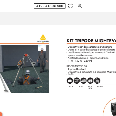
412 - 413
su
500
KIT TRIPODE MIGHTEV
Dispositivo per discesa testato per 2 persone
•
Dotato di 4 punti di ancoraggio posti sulla testa
•
Installazione facile e sicura in meno di 2 minuti:
•
aprono simultaneamente
Adattabile a botole di dimensioni diverse
•
(1 m - 1,50 m - 2,50 m)
KIT COMPOST
O D
A:
T
ripode Durahoist
•
Dispositivo di anticaduta e di recupero Mighteva
•
 Staffa
•
CAT. III
EN 360
EN 795
CEN-TS16
4
1
5
TIPO B