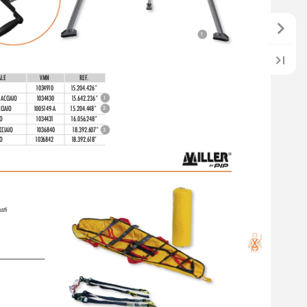
1
ALE
VMN
REF
.
10349
10
1
5.204.426*
 ACCIAIO
1
034430
1
5.642.236*
1
CIAIO
1005
149-A
1
5.204.448*
2
IO
103443
1
1
6.056.2
48*
CCIAIO
1
036840
 1
8.392.60
7*
3
O
1036842
 1
8.392.6
1
8*
sti 