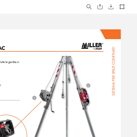
A
C
TI 
AZI CONFINA
 tutte le gambe si
SISTEMA PER SP
c
2
3