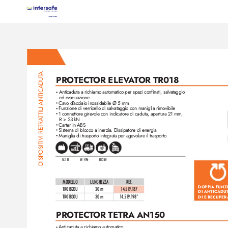
A
PRO
TEC
T
OR ELEV
A
T
OR TR018
TILI ANTICADUT
Anticaduta a richiamo automatico per spazi confinati, salvataggio 
•
ed evacuazione
Cavo d’
acciaio inossidabile Ø 5 mm
•
Funzione di verricello di salvataggio con maniglia rimovibile
•
1 connettore girevole con indicator
e di caduta, apertura 21 mm, 
•
T
R > 23 kN
DISPOSITIVI RETRA
Carter in ABS
•
Sistema di blocco a iner
zia. Dissipatore di energia
•
Maniglia di trasporto integrata per agevolare il trasporto
•
CAT. III
EN 1496
EN 360
MODELLO
LUNGHEZZA
REF
. 
DOPPIA FUNZ
TR0
1
820U
20 m
1
4.51
9.
1
87
DI ANTICADU
DI E RECUPER
TR0
1
830U
30 m
1
4.51
9.
1
98*
PRO
TEC
T
OR TETRA AN150
Anticaduta a richiamo automatico
•