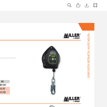
A
TILI ANTICADUT
T
DISPOSITIVI RETRA
REF
. 
204.346*
1
1
2.7
47
1
12.758