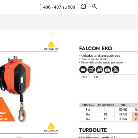
406 - 407
su
500
F
AL
CON EK
O
Anticaduta a richiamo automatico
•
Cavo in acciaio zincato
•
Disponibile anche testato per angoli
•
CAT. III
EN 360
LUNGHEZZA
TES
TATO SPIGOLI
VMN
9 m
SI
1
034053
1
5.
IONE 
10
m
NO
10
1
1
950
1
5.
T
A
A
TORE
20 m
NO
1
0
1
3582
1
5.
TURBOLITE
Retrattile a nastro tessile da 2 m
•