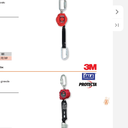
orato
REF
. 
.
1
1
2.7
69
L™
 girevole