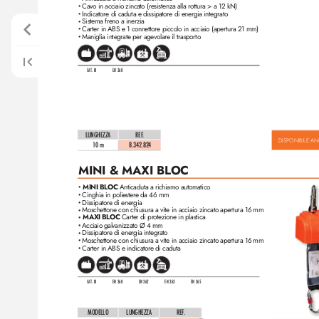
Cavo in acciaio zincato (resistenza alla rottura > a 12 kN)
•
Indicatore di caduta e dissipatore di energia integrato
•
Sistema freno a iner
zia
•
Carter in ABS e 1 connettore piccolo in acciaio (apertura 21 mm)
•
Maniglia integrate per agevolare il trasporto
•
CAT. III
EN 360
LUNGHEZZA
REF
. 
DISPONIBILE AN
10
 m
8.342.82
4
MINI & MAXI BL
OC
MINI BLOC
 Anticaduta a richiamo automatico
•
Cinghia in poliestere da 46 mm
•
Dissipatore di energia
•
Moschettone con chiusura a vite in acciaio zincato apertura 16 mm
•
MAXI BLOC
 Carter di pr
otezione in plastica
•
Acciaio galvaniz
zato Ø 4 mm
•
Dissipatore di energia integrato
•
Moschettone con chiusura a vite in acciaio zincato apertura 16 mm
•
Carter in ABS e indicatore di caduta
•
CAT. III
EN 360
EN 362
EN 363
EN 365
MODELLO
LUNGHEZZA
REF
.