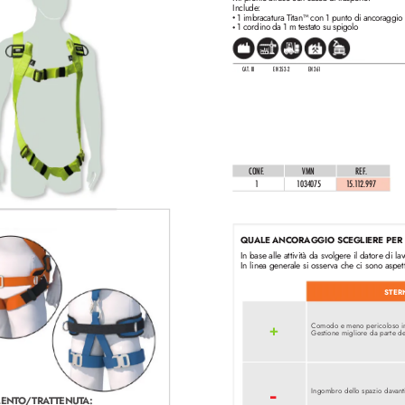
Include:
1 imbracatura Titan™ con 1 punto di ancoraggio
•
1 cordino da 1 m testato su spigolo
•
CAT. III
EN 353-2
EN 36
1
CONF
.
VMN
REF
. 
1
10340
75
1
5.1
1
2.997
QUALE ANCORAGGIO SCEGLIERE PER
In base alle attività da svolger
e il datore di lav
In linea generale si osserva che ci sono aspetti
STER
+
Comodo e meno pericoloso in
Gestione migliore da parte de
-
Ingombro dello spazio davanti
MENT
O/
TRA
T
TENUT
A: