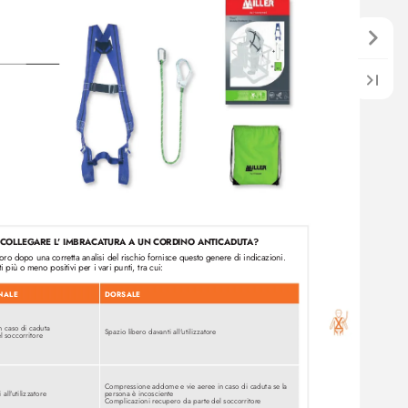
 COLLEG
ARE L
' IMBRACA
TURA A UN CORDINO ANTICADUT
A?
oro dopo una corretta analisi del rischio fornisce questo gener
e di indicazioni. 
 più o meno positivi per i vari punti, tra cui: 
NALE
DORSALE
 caso di caduta
Spazio libero davanti all'
utiliz
zatore
l soccorritore
Compressione addome e vie aeree in caso di caduta se la 
 all'
utiliz
zatore
persona è incosciente
Complicazioni recupero da parte del soccorritor
e