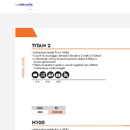
TIT
AN 2
Imbracatura testata fino a 140kg
•
2 punti di ancoraggio sternale e dorsale e 2 anelli a D laterali
•
Confortevole cintura di posizionamento dotata di fibbia in 
TURE
•
acciaio galvanizzato
Fibbie ad apertura rapida e cosciali regolabili per adattare 
•
CA
l'imbracatura a tutte le taglie
IMBRA
CAT. III
EN 361
EN 358
TAGLIA
REF
. 
UNICA
22.041
.47
6
H100
Imbracatura testata fino a 140kg
•