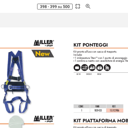
398 - 399
su
500
KIT PONTEGGI
Kit pronto all'
uso con sacca di trasporto.
Include:
1 imbracatura Titan™ con 1 punto di ancoraggio
•
1 cordino a nastro con assorbitore di energia Ti
•
CAT. III
EN 353-2
EN 36
1
CONF
.
VMN
REF
. 
1
103
1
433
1
5.
1
1
2.986
KIT PIA
T
T
AFORMA MOB
Kit pronto all'
uso con sacca di trasporto.