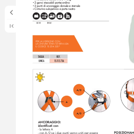
2 ganci staccabili portacordino
•
2 punti di ancoraggio dorsale e sternale
•
Cinturino sub-pelvico e porta nastro
•
CAT. III
EN 361
PER LA VERSIONE CON
LA CINTURA TIT
AN 1011894 USA
IL CODICE 15.204.335*
TAGLIA
REF
. 
UNICA
1
5.
1
1
2.736
A/2
A
A/2
ANCORA
GGIO:
identificati con
- la lettera A
POSIZIONA
- con A
/2 se i due punti vanno uniti per essere 