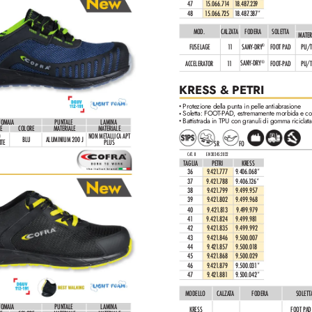
47
1
5.066.71
4
1
8.48
7
.239
48
1
5.066.725
1
8.487
.387*
MOD.
C
ALZATA
F
ODERA
SOLETTA
MATER
FOOT PAD
PU/
FUSEL
AGE
11
SANY-DRY
®
SANY-DRY
®
ACCELERATOR
11
FOOT-PAD
PU/
KRESS & PETRI
Protezione della punta in pelle antiabrasione
•
Soletta: FOOT-P
AD, estremamente morbida e co
•
Battistrada in TPU con granuli di gomma riciclata
T
OMAIA
PUNTALE
L
AMINA
•
E
COLORE
MATERIALE
MATERIALE
 
NON METALLICA APT 
BLU
ALUMINIUM 200 J
NTE
PLUS
SR
FO
CAT. II
EN 20345:2022
TAGLIA
PETRI
KRESS
36
9.421
.777
9.406.068*
37
9.421
.788
9.406.
1
26*
38
9.421
.799
9.499.957
39
9.421
.802
9.499.968
40
9.421
.81
3
9.499.979
41
9.421
.824
9.499.98
1
42
9.421
.835
9.499.992
43
9.421
.846
9.500.007
44
9.421
.857
9.500.01
8
45
9.421
.868
9.500.029
46
9.421
.879
9.500.03
1*
47
9.421
.881
9.500.042*
MODELLO
C
ALZATA
FODERA
SOLETT
T
OMAIA
PUNTALE
L
AMINA
KRESS
 FOOT PAD