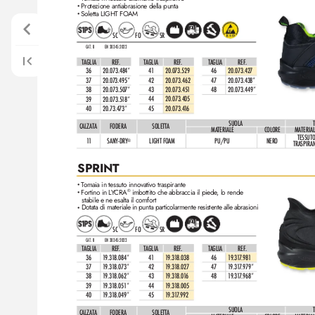
Protezione antiabrasione della punta 
•
Soletta LIGHT FOAM
•
SC
FO
SR
CAT. II
EN 20345:2022
TAGLIA
REF
.
TAGLIA
REF
.
TAGLIA
REF
.
41
20.073.529
46
20.073.42
7
36
20.073.484*
42
20.073.462
47
20.073.438*
37
20.073.495*
43
20.073.45
1
48
20.073.449*
38
20.073.50
7*
44
20.0
73.405
39
20.073.5
18*
45
20.073.4
1
6
40
20.73.4
73*
SUOL
A
CALZATA
FODERA
SOLETTA
MATERIALE
COLORE
MATERIAL
TESSUTO
11
SANY-DRY
LIGHT FOAM
PU/PU
NERO
®
TRASPIRA
SPRINT
T
omaia in tessuto innovativo traspirante
•
Fortino in L
Y
CRA
 imbottito che abbraccia il piede
, lo rende 
®
•
stabile e ne esalta il comfort
Dotata di materiale in punta particolarmente resistente alle abrasioni
•
SC
FO
SR
CAT. II
EN 20345:2022
TAGLIA
REF
.
TAGLIA
REF
.
TAGLIA
REF
.
41
1
9.3
1
8.038
46
1
9.31
7
.98
1
36
1
9.31
8.084*
42
1
9.31
8.027
47
1
9.31
7
.979*
37
1
9.3
1
8.073*
43
1
9.31
8.01
6
48
1
9.31
7
.968*
38
1
9.31
8.062*
44
1
9.31
8.005
39
1
9.31
8.051*
45
1
9.31
7
.992
40
1
9.31
8.049*
SUOL
A
CALZATA
FODERA
SOLETTA