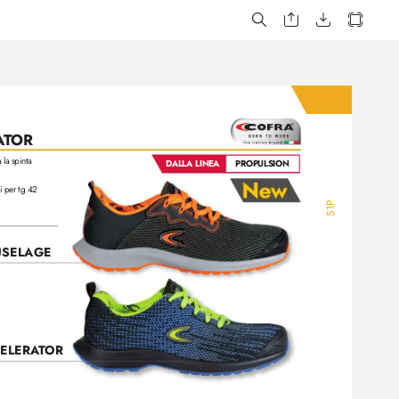
A
T
OR
 la spinta
PROPULSION
DALLA LINEA
i per tg 42
S1P
USEL
A
GE
ELERA
T
OR