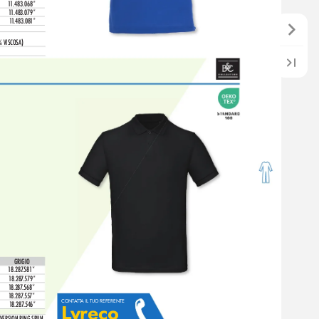
1
1.483.068*
1
1
.483.079*
1
1
.483.08
1*
% VISCOS
A)
GRIGIO
1
8.287
.581*
1
8.28
7
.579*
1
8.287
.568*
1
8.287
.557*
CONT
A
TT
A IL TUO REFERENTE
L
yreco
1
8.287
.546*
VERSION RING-SPUN, 