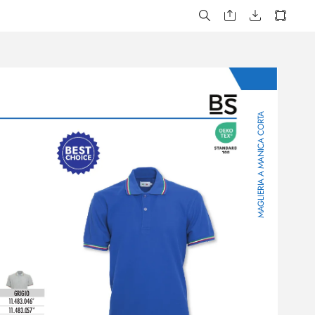
A
GLIERIA A MANICA CORT
MA
GRIGIO
1
1
.483.046*
1
1
.483.057*