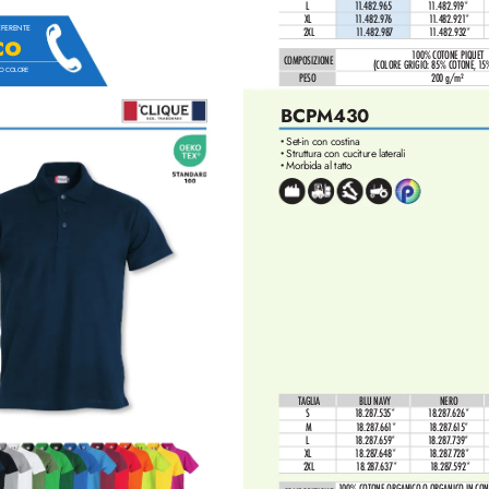
L
1
1
.482.965
1
1.482.9
1
9*
XL
1
1
.482.97
6
1
1.482.92
1*
REFERENTE
2XL
1
1.482.98
7
1
1
.482.932*
co
1
00% COTONE PIQUET
COMPOSIZIONE
(COLORE GRIGIO: 85% COTONE, 1
5
RO COLORE
PESO
200 g/m²
BCPM430
Set-in con costina
•
Struttura con cuciture laterali
•
Morbida al tatto
•
TAGLIA
BLU NAVY
NERO
S
1
8.287
.535*
1
8.287
.626*
M
1
8.28
7
.66
1*
1
8.287
.6
1
5*
L
1
8.287
.659*
1
8.287
.739*
XL
1
8.28
7
.648*
1
8.287
.728*
2XL
1
8.287
.637*
1
8.287
.592*
1
00% COTONE ORGANICO O OR
GANICO IN-CON