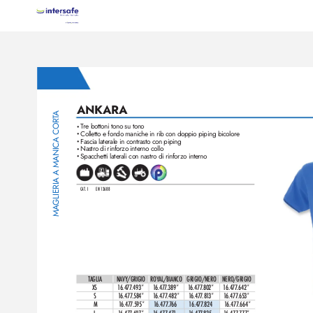
ANKARA
A
GLIERIA A MANICA CORT
T
re bottoni tono su tono
•
Colletto e fondo maniche in rib con doppio piping bicolore
•
Fascia laterale in contrasto con piping
•
Nastro di rinfor
zo interno collo
•
Spacchetti laterali con nastro di rinfor
zo interno
•
C
AT.
 I
EN 13688 
MA
TAGLIA
NAVY/GRIGIO
ROY
AL/BIANCO
GRIGIO/NERO
NERO/GRIGIO
XS
1
6.4
77
.493*
1
6.4
77
.389*
1
6.477
.802*
1
6.4
77
.642*
S
1
6.477
.584*
1
6.477
.482*
1
6.477
.8
1
3*
1
6.477
.653*
M
1
6.4
77
.595*
1
6.477
.7
66
1
6.4
77
.82
4
1
6.477
.664*
L
1
6.4
77
.607*
1
6.477
.4
71
1
6.477
.835
1
6.47
7
.777*