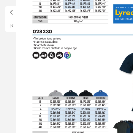
XL
1
6.4
77
.6
1
8*
1
6.4
77
.469
1
6.47
7
.846
1
6.47
7
.39
1*
2XL
1
6.477
.629*
1
6.47
7
.447
1
6.47
7
.367
1
6.4
77
.788*
CONT
A
TT
A IL TUO 
L
yre
3XL
1
6.477
.631*
1
6.47
7
.458*
1
6.4
77
.378*
1
6.477
.799*
COMPOSIZIONE
1
00% COTONE PIQUET
SE LO VUOI IN UN AL
T
PESO
200 g/m
2
028230
T
re bottoni tono su tono
•
Nastrino parasudore
•
Spacchetti laterali
•
Bordo manica ribattuto in doppio ago
•
TAGLIA
GRIGIO
BLU NAVY
NERO
BLU ROYAL
XS
1
3.569.935*
1
3.569.5
1
4*
1
3.570.096*
1
3.569.434*
S
1
3.569.946*
1
3.569.525*
1
3.5
70.
1
08*
1
3.569.445*
M
1
3.569.957
1
3.569.536
1
3.570.
1
1
9
1
3.569.456
L
1
3.569.968
1
3.569.547
1
3.570.
1
2
1
1
3.569.467
XL
1
3.569.9
79
1
3.569.558
1
3.570.
1
32
1
3.569.478
2XL
1
3.569.981
1
3.569.569
1
3.570.
143
1
3.569.489
3XL
1
3.569.992*
1
3.569.571*
1
3.570.
1
54*
1
3.569.49
1*
4XL
1
3.570.006*
1
3.569.582*
1
3.570.
1
65*
1
3.569.503*
1
00% COTONE 