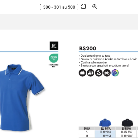
300 - 301
su
500
BS200
Due bottoni tono su tono
•
Nastro di rinfor
zo e bordature tricolor
e sul collo
•
Costina sulle maniche
•
Struttura con spacchetti e cuciture laterali
•
TAGLIA
BLU R
OYAL
BLU NAVY
S
1
1.482.9
43
1
1.482.896*
M
1
1
.482.954
1
1
.482.908*