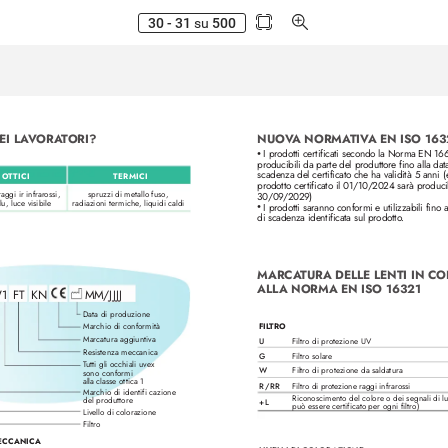
30 - 31
su
500
I L
A
VORA
T
ORI?
NUO
V
A NORMA
TIV
A EN ISO 163
I prodotti certificati secondo la Norma EN 166
• 
producibili da parte del produttor
e fino alla dat
scadenza del certificato che ha validità 5 anni (
OTTICI
TERMICI
prodotto certificato il 01/10/2024 sarà producibi
raggi ir infrar
ossi,
spruzzi di metallo fuso, 
30/09
/2029)
lu, luce visibile 
radiazioni termiche
, liquidi caldi
I prodotti saranno conformi e utilizzabili fino a
• 
di scadenza identificata sul prodotto
.
MARCA
TURA DELLE LENTI IN C
ALL
A NORMA EN ISO 16321
1
FT
KN
MM/J
J
J
J
Data di produzione
FIL
TRO
Marchio di conformità
Marcatura aggiuntiva
Filtro di protezione UV
U
Resistenza meccanica
Filtro solare
G
T
utti gli occhiali uvex
Filtro di prote
zione da saldatura
W
sono conformi
alla classe ottica 1
Filtro di pr
otezione raggi infrarossi
R / RR
Marchio di identifi cazione
Riconoscimento del colore o dei segnali di l
del produttore
+ L
può essere certificato per ogni filtro)
Livello di colorazione
Filtro
ECCANICA