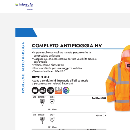
COMPLET
O ANTIPIOGGIA HV
TEZIONE FREDDO & PIOGGIA
Impermeabile con cuciture nastrate per prevenir
e la 
•
penetrazione dell'
acqua
Cappuccio e orlo con cordino per una vestibilità sicura e
•
confortevole
Polsino interno elasticizzato
•
Banda riflettente per una maggiore visibilità
•
T
essuto classificato 40+ UPF
•
DOVE SI USA: 
Adatto a condizioni di intemperie difficili su strade 
a percorrenza con v
elocità importanti
PRO
CAT. II
EN ISO 20471 
EN 343
P
ANT
ALONI
1
3
1
WP 5,000 mm
CAT. II
EN ISO 20471 
EN 343
GIACC
A
3
3
1
WP 5,000 mm