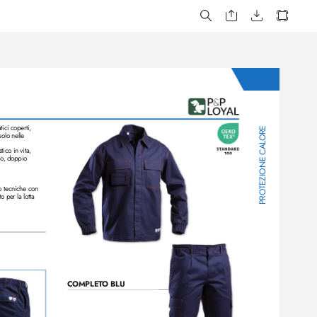
ici coperti,
ORE
solo nelle 
TEZIONE CAL
ico in vita, 
lo
, doppio 
o tecniche con 
PRO
 per la lotta 
COMPLET
O BLU