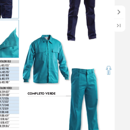
NTALONI BLU
6.485.935*
1
6.485.946
1
6.485.957
6.485.968
1
6.485.979
1
6.485.98
1*
TALONI VERDI
8.239.027*
COMPLET
O VERDE
8.239.038*
9.757
.026
9.757
.037
9.757
.048
9.757
.059
9.81
8.448
9.8
1
8.459*
9.81
8.46
1*
9.81
8.472*
8.239.0
1
6*