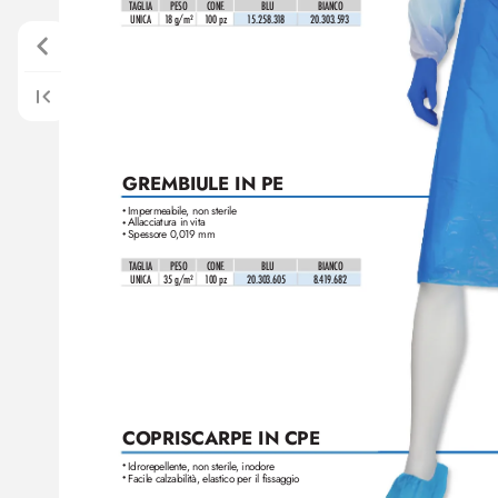
TAGLIA
PESO
CONF
.
 BLU
BIANCO 
UNICA
1
8 g/m²
1
00 pz
1
5.258.3
1
8
20.303.593
GREMBIULE IN PE
Impermeabile, non sterile
•
Allacciatura in vita
•
Spessore 0,019 mm
•
TAGLIA
PESO
CONF
.
 BLU
BIANCO 
UNICA
35 g/m²
1
00 pz
20.303.605
8.4
1
9.682
COPRISCARPE IN CPE
Idrorepellente
, non sterile
, inodore
•
Facile calzabilità, elastico per il fissaggio
•