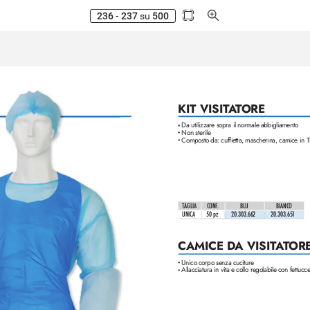
236 - 237
su
500
KIT VISIT
A
T
ORE
Da utiliz
zare sopra il normale abbigliamento
•
Non sterile
•
Composto da: cuffietta, mascherina, camice in 
•
TAGLIA
CONF
.
BLU 
BIANCO 
UNICA
50 pz
20.303.662
20.303.651
CAMICE D
A VISIT
A
T
ORE
Unico corpo senza cuciture
•
Allacciatura in vita e collo regolabile con fettucc
•