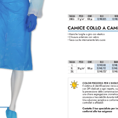
TAGLIA
PESO
CONF
.
BL
U 
VER
UNICA
1
7 g/m²
100 pz
1
3.940.825
1
3.940
CAMICE COLL
O A CAM
Maniche lunghe a giro con elastico
•
Chiusura anteriore con velcro
•
T
asca cucita internamente lato cuore
•
TAGLIA
PESO
CONF
.
BL
U
BIAN
L
1
3.94
1
.0
43
1
3.940
XL
30 g/m²
1
00 pz
1
3.940.7
1
2
1
3.940.
2XL
1
3.940.723*
1
3.940.
COLOR PROCESS PER L
’INDU
Il sistema di identificazione visiva a
con DPI dedicati a ogni reparto
, s
la prev
enzione delle contaminazioni
una chiara segregazione cromatica. 
sicurezza e tracciabilità durante tutt
Una soluzione semplice e conforme
controllati e affidabili
Contatta il tuo specialista per i
conformi alle tue esigenze