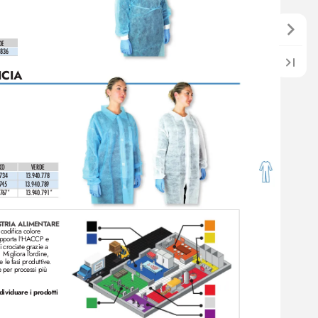
DE
.836
ICIA
CO
VERDE
.734
 1
3.940.778  
7
45
 1
3.940.789  
7
6
7*
 1
3.940.79
1*
STRIA ALIMENT
ARE
 codifica colore 
upporta l'HACCP e 
 crociate grazie a 
Migliora l'
ordine
, 
e le fasi produttive
.
 per processi più 
ndividuare i prodotti 