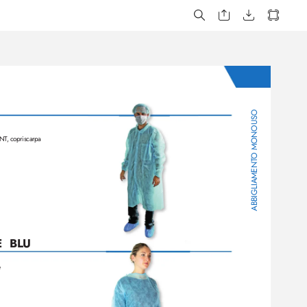
O MONOUSO
TNT
, copriscarpa
ABBIGLIAMENT
  BLU
e