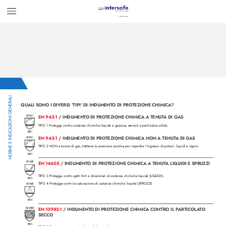
NORME E INDICAZIONI GENERALI
QUALI SONO I DIVERSI 'TIPI' DI INDUMENT
O DI PROTEZIONE CHIMIC
A?
EN 943-1
EN 943-1 
/ INDUMENT
O DI PROTEZIONE CHIMIC
A A TENUT
A DI G
AS
TIPO 1 Pr
otegge contro sostanze chimiche liquide e gassose
, aerosol e particolare solido
.
TIPO 1
EN 943-1 
/ INDUMENT
O DI PROTEZIONE CHIMIC
A NON A TENUT
A DI G
AS
EN 943-1
TIPO 2 NON a tenuta di gas, trattiene la pressione positiva per impedire l'ingr
esso di polveri, liquidi e vapori.
TIPO 2
EN 1
4605
EN 14605 
/ INDUMENT
O DI PROTEZIONE CHIMIC
A A TENUT
A LIQUIDI E SPRUZZI
TIPO 3 Pr
otegge contro getti forti e dire
zionali di sostanze chimiche liquide (LIQUIDI).
TIPO 3
TIPO 4 Pr
otegge contro la saturazione di sostanze chimiche liquide (SPRUZZI).
EN 1
4605
TIPO 4
EN 1
3982-1
EN 13982-1 
/ INDUMENT
O DI PROTEZIONE CHIMIC
A CONTRO IL P
ARTICOL
A
T
O 
SECCO
TIPO 5