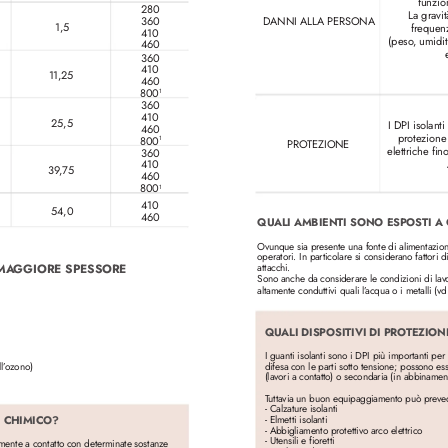
funzio
280
La gravi
D
ANNI ALL
A PERSONA
360 
1,5
frequenz
410 
(peso
, umidi
460
360 
410 
11,25 
460 
800
1
360 
410 
25,5 
I DPI isolant
460 
prote
zione
800
1
PRO
TEZIONE
elettriche fi
360 
410 
39
,75 
460 
800
1
410
54,0
460
QUALI AMBIENTI SONO ESPOSTI A
Ovunque sia presente una fonte di alimentazione 
operatori. In particolare si considerano fattori di 
attacchi.
 MA
GGIORE SPESSORE 
Sono anche da considerare le condizioni di lav
altamente conduttivi quali l’
acqua o i metalli (vd
QUALI DISPOSITIVI DI PRO
TEZION
I guanti isolanti sono i DPI più importanti per i
difesa con le parti sotto tensione; possono ess
l’
ozono)
(lavori a contatto) o secondaria (in abbinament
T
uttavia un buon equipaggiamento può prev
e
- Calzature isolanti
- Elmetti isolanti
 CHIMICO?
- Abbigliamento protettivo ar
co elettrico
- Utensili e fioretti
lmente a contatto con determinate sostanz
e 