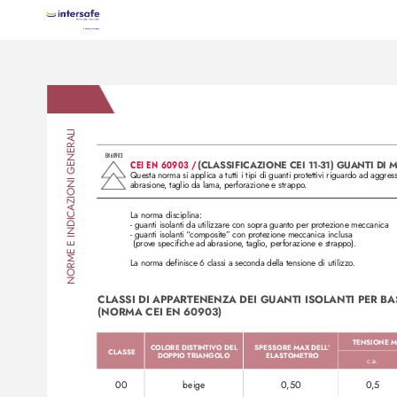
NORME E INDICAZIONI GENERALI
EN 60903
CEI EN 60903 / 
(CL
ASSIFICAZIONE CEI 11-31) GUANTI DI 
Questa norma si applica a tutti i tipi di guanti protettivi riguardo ad aggre
abrasione
, taglio da lama, perforazione e strappo
.
La norma disciplina:
- guanti isolanti da utilizzare con sopra guanto per protezione meccanica
- guanti isolanti “
composite
” con prote
zione meccanica inclusa 
 (prov
e specifiche ad abrasione
, taglio, perforazione e strappo).
La norma definisce 6 classi a seconda della tensione di utilizzo
.
CL
ASSI DI APP
ARTENENZA DEI GUANTI ISOL
ANTI PER BA
(NORMA CEI EN 60903)
TENSIONE MA
COLORE DISTINTIV
O DEL 
SPESSORE MAX DELL
’ 
CLASSE
DOPPIO TRIANGOLO
ELASTOMETRO
c.a.
00
beige
0,50
0,5