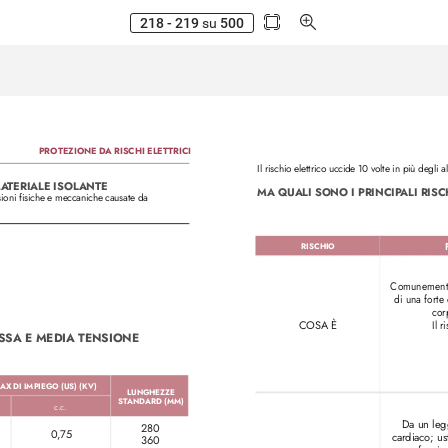
218 - 219
su
500
PROTEZIONE D
A RISCHI ELET
TRICI
Il rischio elettrico uccide 10 volte in più degli
MA
TERIALE ISOL
ANTE
MA QUALI SONO I PRINCIP
ALI RISC
ssioni fisiche e meccaniche causate da 
RISCHIO
Comunemente 
di una forte 
cor
COSA È
Il 
SSA E MEDIA TENSIONE 
X DI IMPIEGO (US) (KV)
LUNGHEZZE 
ST
ANDARD (MM)
c.c.
Da un legg
280
0,75
cardiaco; us
360