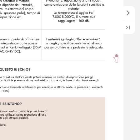
involontaria, esposizione a fumi nocivi, 
ni sensitive e motorie
.
compromissione delle funzioni sensitiv
e e 
tà dipende da: intensità, 
motorie
. 
a, r
esistenza del corpo 
La temperatura si aggira tra i 
tà, spessore pelle), tempo di 
7
.000-8.000°
C, il rumor
e può 
esposizione etc.
raggiungere i 160 dB
.
i sono in grado di offrire una 
I materiali ignifughi, “flame retardant”
, 
 adeguata contro le scosse 
o meglio
, specificamente testati all’
arco 
possono offrire una pr
otezione adeguata.
no ad un certo voltaggio (36k
V 
A
C/54k
V DC).
 QUEST
O RISCHIO?
di natura elettrica esiste potenzialmente un rischio di esposizione per gli 
criticità la presenza di impianti elettrici, i quadri, le linee di distribuzione e gli 
oro e le ev
entuali interferenz
e per esempio le attività svolte in pr
esenza di elementi 
. Pesca).
E ESIST
ONO?
 lavori elettrici: sono la prima linea di
ere utilizzati come protezione diretta
o agli attr
ezzi isolanti).
dere: