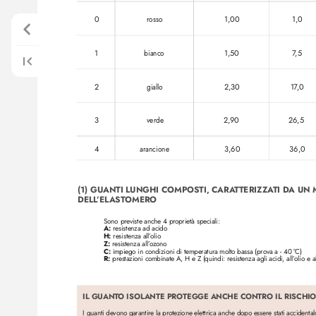
0
rosso
1,00
1,0 
1
bianco
1,50
7
,5 
2
giallo
2,30
17
,0 
3
verde
2,90
26,5 
4
arancione
3,60
36,0
(1) GUANTI LUNGHI COMPOSTI, CARA
T
TERIZZA
TI DA UN
DELL
’EL
AST
OMERO
Sono previste anche 4 pr
oprietà speciali: 
A:
 resistenza ad acido 
H: 
resistenza all’
olio 
Z:
 resistenza all’
ozono
C:
 impiego in condizioni di temperatura molto bassa (prova a - 40 °
C)
R: 
prestazioni combinate A, H e Z (quindi: resistenza agli acidi, all’
olio e al
IL GUANT
O ISOL
ANTE PROTEGGE ANCHE CONTRO IL RISCHIO
I guanti devono garantir
e la prote
zione elettrica anche dopo essere stati accidenta