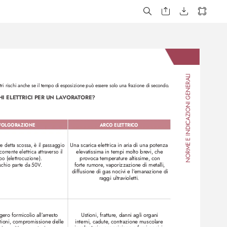
NORME E INDICAZIONI GENERALI
 altri rischi anche se il tempo di esposizione può essere solo una frazione di secondo
. 
HI ELET
TRICI PER UN L
A
VORA
T
ORE?
FOLGORAZIONE
ARCO ELET
TRICO
detta scossa, è il passaggio 
Una scarica elettrica in aria di una potenza 
corrente elettrica attrav
erso il 
elevatissima in tempi molto br
evi, che 
po (elettrocuzione). 
pro
voca temperatur
e altissime
, con 
rischio parte da 50V
. 
forte rumore
, vaporiz
zazione di metalli, 
diffusione di gas nocivi e l’
emanazione di 
raggi ultravioletti.
ero formicolio all’
arresto 
Ustioni, fratture
, danni agli organi 
tioni, compromissione delle 
interni, cadute
, contrazione muscolare 