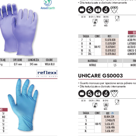
Dita testurizzate e clorinato internamente
•
LA
TEX
CAT. III
EN 37
4 -1 / TIPO B
EN 37
4-5
KPT
VIRUS
IDO
TAGLIA
CONF
.
REF
. 
ACQUOSI
7
S
1
5.078.828
ACIDI PH
8
M
1
5.078.839
L
ATTIERO
9
L
1
00 PZ
1
5.078.84
1
ALCOLICI
10
XL
1
5.078.852
GRASSI O
11
2XL
1
5.078.863
ALIMENTI
(TG M)
SPESSORE
LUNGHEZZA
COLORE
MATERIALE
AQL
FIN
5 g
0,
1
1 mm
245 mm
VIOL
A BL
U
NITRILE
1,
5
MICR
UNICARE GS0003
Guanto monouso per ispezione senza polv
ere non
•
Dita testurizzate e clorinato internamente
•
LA
TEX
CAT. III
EN 37
4-1 / TIPO C
EN 37
4-5
VIRUS
NTI
TAGLIA
CONF
.
REF
. 
SI
XS
1
0.804.32
4
NO
S
5.948.6
78
SI
M
1
00 PZ
5.656.475  
SI
L
5.656.486  
SI
XL
5.656.497
SI