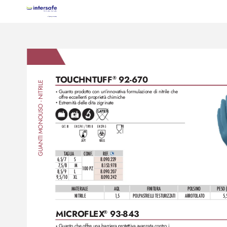
T
OUCHNTUFF
 92-670
®
GUANTI MONOUSO - NITRILE
Guanto prodotto con un
’innovativa formulazione di nitrile che
•
offre eccellenti proprietà chimiche
Estremità delle dita zigrinate
•
LA
TEX
CAT. III
EN 37
4-1 / TIPO B
EN 37
4-5
JKPT
VIRUS
TAGLIA
CONF
.
REF
. 
6,5/7
S
8.090.229 
7
,5/8
M
8.
1
53.978 
1
00 PZ
8,5/9
L
8.090.207 
9,5/1
0
XL
8.090.242
MATERIALE
AQL
FINITURA
POLSINO
PESO 
NITRILE
1,
5
POLPASTRELLI TES
TURIZZATI
ARROTOL
ATO
5,
MICROFLEX
 93-843
®
Guanto che offre una barriera pr
otettiva avanzata contro i 
•