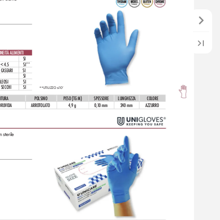
NEITÀ ALIMENTI
SI
 < 4.5
SI**
 CASEARI
SI
SI
LEOSI
SI
 SECCHI
SI
**UTILIZZO ≤10'
ITURA
POLSINO
PESO (TG M)
SPESSORE
LUNGHEZZA
COLORE
ORUVIDA
ARROTOL
ATO
4,9 g
0,
1
0 mm
2
40 mm
AZZURRO
 sterile