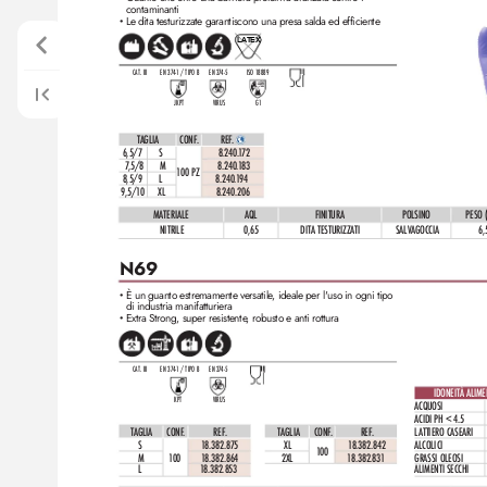
contaminanti
Le dita testurizzate garantiscono una presa salda ed efficiente
•
LA
TEX
CAT. III
EN 37
4-1 / TIPO B
EN 37
4-5
ISO 1
8889
JKPT
VIRUS
G1
TAGLIA
CONF
.
REF
. 
6,5/7
S
8.2
40.
1
72 
7
,5/8
M
8.240.
1
83 
1
00 PZ
8,5/9
L
8.2
40.
1
94 
9,5/1
0
XL
8.240.206
MATERIALE
AQL
FINITURA
POLSINO
PESO 
NITRILE
0,65
DITA TESTURIZZATI
SALV
AGOCCIA
6,
N69
È un guanto estremamente v
ersatile
, ideale per l'uso in ogni tipo 
•
di industria manifatturiera
Extra Strong, super r
esistente
, robusto e anti rottura
•
CAT. III
EN 37
4-1 / TIPO B
EN 37
4-5
IDONEITÀ ALIME
KPT
VIRUS
ACQUOSI
ACIDI PH < 4.5
TAGLIA
CONF
.
REF
. 
TAGLIA
CONF
.
REF
. 
L
ATTIERO CASEARI
S
1
8.382.875
XL
1
8.382.842    
ALCOLICI
10
0
M
10
0
1
8.382.864   
2XL
1
8.382.83
1    
GRASSI OLEOSI
L
1
8.382.853    
ALIMENTI SECCHI