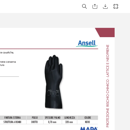
TICE E NEOPRENE
ze caustiche
,
prene conserva 
tura
T
A
TEZIONE RISCHIO CHIMICO - L
FINITURA ESTERN
A
POLSO
SPESSORE PALMO
LUNGHEZZA
COLORE
STRUTTURA A ROMBI
DRITTO
0,70 mm
320 mm
NERO
PRO