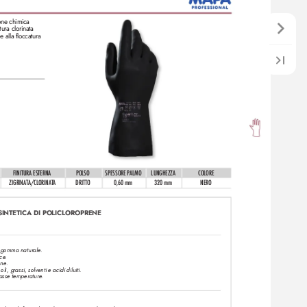
one chimica 
ura clorinata
 alla floccatura 
FINITURA ESTERNA
POLSO
SPESSORE PALMO
LUNGHEZZA
COLORE
ZIGRIN
ATA/CLORINAT
A
DRITTO
0,60 mm
320 mm
NERO
INTETICA DI POLICLOROPRENE
la gomma naturale
. 
ice
. 
one.
i, grassi, solventi e acidi diluiti.
 basse temperature
.