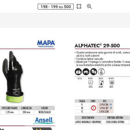
198 - 199
su
500
ALPHA
TEC
 29-500
®
Guanto prote
zione vasta gamma di acidi, sostan
•
alcoli e molti solventi
Contiene lattice naturale
•
Ideale per l’impiego in atmosfere fr
edde: il neo
•
la sua fantastica elasticità anche a bassa tempera
CAT. III
EN 388
EN 37
4
EN 37
4-5
2101
A
AKLNPT
VIRUS
TAGLIA
CONF
.
REF
. 
9
5.954.3
1
6 
10
5.954.327 
SPESSORE PALMO
LUNGHEZZA
COLORE
12
11
5.954.338
1
,70 mm
350 mm
NERO/GIALLO
RIVESTIMENTO
FINITURA INTERNA
L
ATTICE NATURALE E NEOPRENE
FLOCC
ATURA COTONE