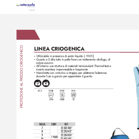
TEZIONE AL FREDDO CRIOGENICO
LINEA CRIOGENICA
Utilizzabile in presenza di azoto liquido (- 196°
C)
•
Guanto a 5 dita tutto in pelle fiore con trattamento idr
ofugo
, di
•
colore azzurro
All’interno una struttura di materiali termoisolanti ThermoNest e 
•
inserto seamless impermeabile e traspirante
Manichetta con cinturino a strappo per adattarne l’
aderenza 
•
durante l’
uso e gancio per appendere il guanto
CAT. II
EN 388
EN 407
EN 51
1
21
22B
X2XXXX
221
PRO
TAGLIA
CONF
.
REF
. 
7
22.207
.402*
8
22.207
.4
1
3*
9
22.207
.424*
1 PAIO
10
22.207
.435*