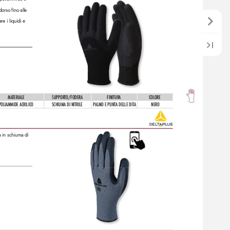
orso fino alle 
are i liquidi e 
MATERIALE
SUPPORTO/F
ODERA
FINITURA
COLORE
POLIAMMIDE ACRILICO
SCHIUMA DI NITRILE
PALMO E PUNTA DELLE DITA
NERO
a in schiuma di