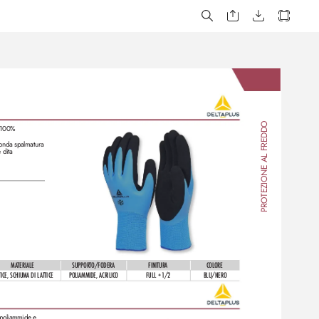
TEZIONE AL FREDDO
 100% 
conda spalmatura 
 dita
PRO
MATERIALE
SUPPORTO/F
ODERA
FINITURA
COLORE
TICE, SCHIUMA DI L
ATTICE
POLIAMMIDE, ACRILICO
FULL + 1/2
BL
U/NERO
 poliammide e 