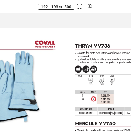
192 - 193
su
500
THRYM V
V736
Guanto foderato con interno acrilico ed esterno
•
poliammide
Spalmatura totale in lattice trasparente e una se
•
in schiuma di lattice nero su palmo e punta delle
CAT. II
EN 388
EN 407
EN 51
1
2231B
X2XXXX
121
TAGLIA
CONF
.
REF
. 
9
9.048.994
10
9.049.007
12
11
9.049.01
8
COSTRUZIONE
N°AGHI
A FILO CONTINUO
10(ESTERNO)/1
5(INTERNO)
LAT
HERCULE V
V750
Guanto in maglia a filo continuo: esterno 100%
•