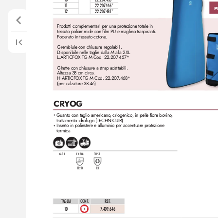
11
22.207
.446*
P
12
22.207
.481*
Pr
odotti complementari per una protezione totale in 
tessuto poliammide con film PU e maglino traspiranti. 
Foderato in tessuto cotone
.
Grembiule con chiusure r
egolabili.
Disponibile nelle taglie dalla M alla 2XL 
L.ARTICFOX T
G M Cod. 22.207
.457*
Ghette con chiusure a strap adattabili. 
Altezza 38 cm circa. 
H.ARTICFOX T
G M Cod. 22.207
.468* 
(per calzature 38-46)
CRY
OG
Guanto con taglio americano
, criogenico, in pelle fior
e bovino
,
•
trattamento idrofugo (TECHNICUIR)
Inserto in poliestere e alluminio per accentuar
e prote
zione 
•
termica
CAT. II
EN 388
EN 51
1
2222X
23X
TAGLIA
CONF
.
REF
. 
10
7
.409.646
6