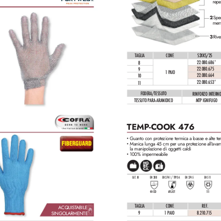
repe
2 
Spec
memb
3 
Rive
TAGLIA
CONF
.
S2XKS/25
22.080.686*
8
22.080.675
9
1 PAIO
22.080.664
10
22.080.653*
11
FODERA/TESSUTO
RINFORZO INTERNO
TESSUTO PARA-
ARAMIDICO
MTP IGNIFUGO
TEMP-COOK 476
Guanto con prote
zione termica a basse e alte t
•
Manica lunga 45 cm per una prote
zione all'
avam
•
la manipolazione di oggetti caldi
100% impermeabile
•
CAT. III
EN 388
EN 37
4-1 / TIPO A
EN 37
4-5
EN 51
1
4443D
AFGJOT
111
TAGLIA
CONF
.
REF. 
ACQUIST
ABILE 
9
1 PAIO 
8.21
0.71
5
SINGOLARMENTE