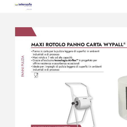
MAXI RO
T
OLO P
ANNO CART
A W
YP
ALL
®
Panno in carta per la pulizia leggera di superfici in ambienti 
•
industriali e di processo
ANNI PULIZIA
Maxi rotolo a 1 velo ad alta capacità
•
Grazie all’esclusiva
 tecnologia Airfle
x™
 è progettato per 
•
offrire resistenza e assorbenza ecce
zionali
Ideale per: impieghi di pulizia leggera di superfici in ambienti
•
industriali e di processo
P