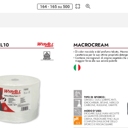
164 - 165
su
500
MA
CROCREAM
 L10
Di color nocciola e dal profumo talcato
, Macroc
•
caratterizza per le sue ottime proprietà deterge
Contiene microgranuli di origine vegetale che 
•
maggior forza alla sua azione pulente
TE
SS
UTO
ALTAMENTEA
SS
ORB
ENTE
TIPO DI SPORCO:
GRASSO, OLIO
, LUBRIFICANTI,
IDROCARBURI, BITUME, NERO DI 
CARBONE, RUGGINE, GRAFITE.
MODO D’USO: 
EROGARE SULLE MANI ASCIUTTE 
LA QUANTIT
À DESIDERA
T
A DI
CREMA, FRIZIONARE FINO ALL
A
COMPLET
A EMULSIONE DELL
O 
5.5
SPORCO E RISCIACQUARE. 