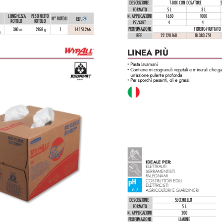
DESCRIZIONE
T-BOX CON DOSATORE
FORMATO
5 L
3 L
N. APPLICAZIONI
1
650
1
000
LUNGHEZZA 
PESO NETTO 
N° ROTOLI
REF
. 
ROTOLO
ROTOLO
PZ/CAR
T
4
4
PROFUMAZIONE
FIORITO-FRUTTATO
380 m
2858 g
1
1
4.
1
5
1
.266
m
REF
.
22.
1
28.
1
68
1
8.383.754
LINEA PIÙ 
P
asta lavamani
•
Contiene microgranuli v
egetali e minerali che g
•
un’
azione pulente profonda
P
er sporchi pesanti, oli e grassi
MA
TE
RIALE AD 
AS
SORB
ENZA 
•
RAPI
DA
IDEALE PER:
ELETTRAUTI
SERRAMENTISTI
F
ALEGNAMI
COSTRUTTORI EDILI
ELETTRICISTI
6.7
AGRICOL
T
ORI E GIARDINIERI
DESCRIZIONE
SECCHIELLO
FORMATO
5 L
N. APPLICAZIONI
200
PROFUMAZIONE
LIMONE