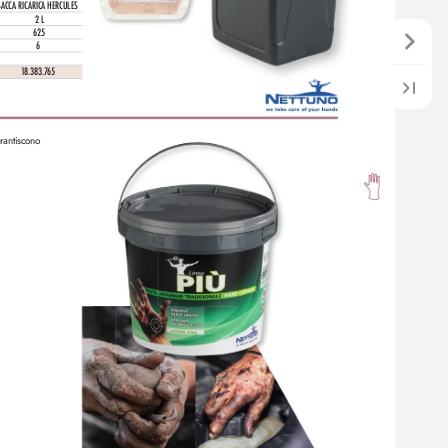
S
ACCA RIC
ARIC
A HERCULES
2 L
625
6
1
8.383.7
65
arantiscono 