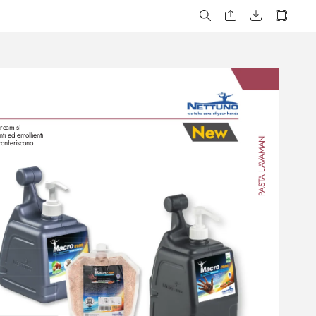
ream si 
nti ed emollienti
AMANI
conferiscono 
V
A
A L
AST
P