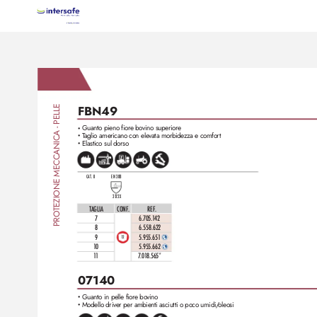
FBN49
A - PELLE
Guanto pieno fiore bo
vino superiore
•
T
aglio americano con elevata morbidezza e comfort
•
TEZIONE MECCANIC
Elastico sul dorso
•
CAT. II
EN 388
31
22X
TAGLIA
CONF
.
REF
. 
PRO
7
6.705.
142
8
6.558.622
9
5.955.65
1 
12
10
5.955.662 
11
7
.0
1
8.565*
07140
Guanto in pelle fiore bo
vino
•
Modello driver per ambienti asciutti o poco umidi/
oleosi
•