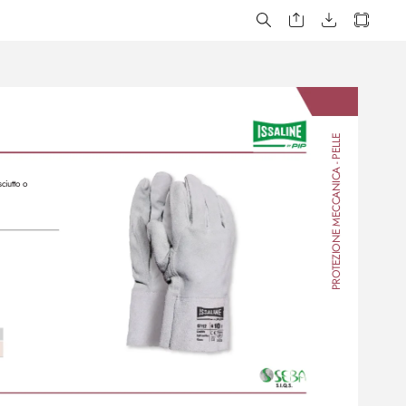
A - PELLE
TEZIONE MECCANIC
ciutto o 
PRO