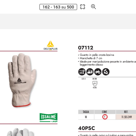
162 - 163
su
500
07112
Guanto in pelle crosta bo
vina
•
Manichetta di 7 cm
•
Ideale per manipolazione pesante in ambiente as
•
leggermente oleoso
CAT. II
EN 388
4
1
34X
TAGLIA
CONF
.
REF. 
10
1
1
.555.2
49
12
40PSC
Guanto in pelle ovino sul palmo e paraunghie
•