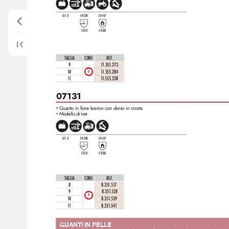
CAT. II
EN 388
EN 407
31
33X
4
1
3XXX
TAGLIA
CONF
.
REF
. 
9
1
1
.555.273
10
1
1.555.284
12
11
1
1.555.238
07131
Guanto in fiore bo
vino con dorso in crosta
•
Modello driver
•
CAT. II
EN 388
EN 407
31
33X
4
1
2XXX
TAGLIA
CONF
.
REF
. 
8
8.35
1
.5
1
7
9
8.351
.528
12
10
8.351
.539
11
8.351
.54
1
GUANTI IN PELLE