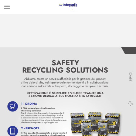
SAFET
Y
REC
Y
CLING SOLUTIONS
SERVIZI
Abbiamo creato un servizio affidabile per la gestione dei prodotti 
a fine ciclo di vita, nel rispetto delle norme vigenti e in collaborazione 
con aziende autoriz
zate al trasporto
, stoccaggio e recupero dei rifiuti. 
L
’
A
T
TIV
AZIONE È SEMPLICE E VEL
OCE TRAMITE UNA
SEZIONE DEDICA
T
A SUL NOSTRO SIT
O L
YRECO
.IT
1 - ORDINA 
Il BOX su www.lyr
eco
.it nella sezione
«Recycling Solutions»
Con il primo ordine è necessario richiedere anche il 
box. Successivamente in base alla tipologia di rifiuti
è possibile riordinare esclusivamente il sacchetto di 
ricambio mantenendo il box originario
. Fare riferimento 
alla descrizione riportata su ogni singolo box.
2 - PRENO
T
A
Il ritiro quando il box/
sacchetto è pieno tramite il
modulo che trovi su www.lyr
eco
.it nella sezione