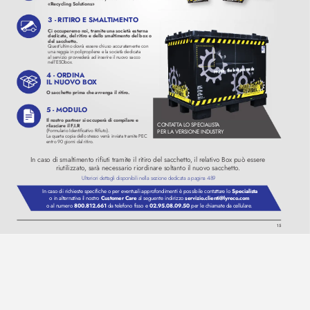
«Recycling Solutions»
3 - RITIRO E SMAL
TIMENT
O  
Ci occuperemo noi, tramite una società esterna 
dedicata, del ritiro e dello smaltimento del box o 
del sacchetto.  
Quest’
ultimo dovrà esser
e chiuso accuratamente con 
una reggia in polipropilene e la società dedicata 
al servizio provvederà ad inserire il nuovo sacco 
nell’ESObox.
4 - ORDINA 
IL NUO
V
O BO
X 
O sacchetto prima che avvenga il ritiro
.
5 - MODUL
O 
Il nostro partner si occuperà di compilare e 
CONT
A
T
T
A L
O SPECIALIST
A 
rilasciare il F
.I.R 
(Formulario Identificativ
o Rifiuto).
PER L
A VERSIONE INDUSTRY
La quarta copia dello stesso verrà inviata tramite PEC 
entro 90 giorni dal ritiro
.
In caso di smaltimento rifiuti tramite il ritiro del sacchetto
, il relativo Bo
x può essere
riutiliz
zato
, sarà necessario riordinare soltanto il nuov
o sacchetto
.
Ulteriori dettagli disponibili nella sezione dedicata a pagina 489 
Specialista
In caso di richieste specifiche o per ev
entuali approfondimenti è possibile contattar
e lo 
Customer Car
e
servizio
.clienti@lyreco
.com
o in alternativa il nostro 
 al seguente indiriz
zo 
800.812.661
02.95.08
.09
.50
o al numero 
 da telefono fisso e 
 per le chiamate da cellulare
.
15