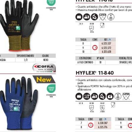
Guanto antistatico che offre il tatto di una mano
•
Massima traspirabilità e comfort per lav
ori di pr
•
LA
TEX
CAT. II
EN 388
312
1
A
TAGLIA
CONF
.
REF
. 
8
6.525.537
9
6.525.572
12
10
6.525.628
O
TIPO RIVESTIMENTO
COLORE
COSTRUZIONE
N°AGHI
FODERA/TESS
 ACQUA
1/2
NERO
A FILO CONTINUO
18
SPANDEX, NY
HYFLEX
 11-840
®
Guanto antistatico con calzata confortev
ole
, com
•
pelle
Spalmatura FORTIX T
echnology con 20% in più di
•
all'
abrasione
LA
TEX
CAT. III
EN 388
EN 407
4131
A
X1XXXX
TAGLIA
CONF
.
TAGLIA
CON
REF
.  
7
6.530.307
9
12
12
8
6.525.776
10