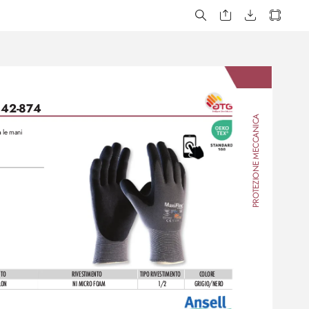
 42-874
A
TEZIONE MECCANIC
a le mani 
PRO
UTO
RIVES
TIMENTO
TIPO RIVES
TIMENTO
COLORE
LON
NI MICRO FOAM
1/2
GRIGIO/NERO