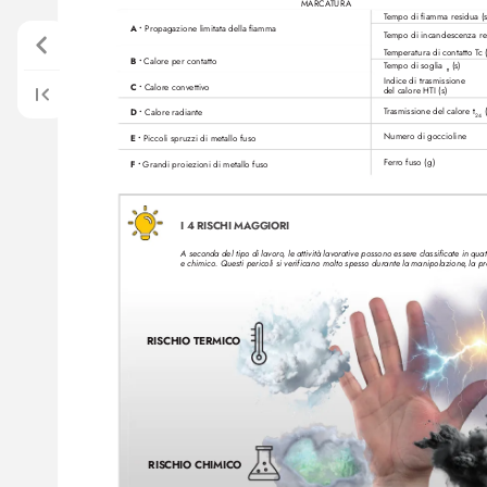
MARCA
TURA
T
empo di fiamma residua (
A • 
Propagazione limitata della fiamma
T
empo di incandescenza re
T
emperatura di contatto T
c 
B • 
Calore per contatto
T
empo di soglia 
 (s)
tt
Indice di trasmissione 
C • 
Calore convettiv
o
del calore HTI (s)
 
T
rasmissione del calore t
D • 
Calore radiante
24
Numero di goccioline
E • 
Piccoli spruzzi di metallo fuso
Ferr
o fuso (g)
F • 
Grandi proiezioni di metallo fuso
I 4 RISCHI MAGGIORI
A seconda del tipo di lavoro
, le attività lavorative possono esser
e classificate in qu
e chimico
. Questi pericoli si verificano molto spesso durante la manipolazione
, la p
RISCHIO TERMICO
RISCHIO CHIMICO