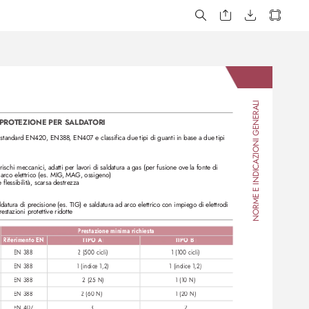
NORME E INDICAZIONI GENERALI
 PRO
TEZIONE PER SALD
A
T
ORI
gli standard EN420, EN388
, EN407 e classifica due tipi di guanti in base a due tipi 
 rischi meccanici, adatti per lav
ori di saldatura a gas (per fusione ov
e la fonte di 
arco elettrico (es. MIG
, MAG
, ossigeno) 
 flessibilità, scarsa destre
zza
ldatura di pr
ecisione (es. TIG) e saldatura ad arco elettrico con impiego di elettr
odi
estazioni protettive ridotte 
Pr
estazione minima richiesta
Riferimento EN
TIPO A
TIPO B
EN 388
2 (500 cicli)
1 (100 cicli)
1 (indice 1,2)
1 (indice 1,2)
EN 388
EN 388
2 (25 N)
1 (10 N)
2 (60 N)
1 (20 N)
EN 388
3
2
EN 407