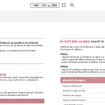
140 - 141
su
500
EN 12477:2001 +A1:2005/ 
GUANTI DI
TERMICI (CAL
ORE E/
O FUOCO)
to al fuoco
, la resistenza al calore da contatto 
Stabilisce dei minimi di protezione in base a
di processi di saldatura:
 guanti con prote
zione termica limitata
TIPO A
requisiti elevati per la r
esistenza al calore e ai
• 
calore è generata dalla combustione di gas) e 
guanti ad elevate prestazioni pr
otettive
, minore
• 
TIPO B 
requisiti di resistenza inferior
e per lavori di sa
• 
guanti ad elevata flessibilità e destre
zza con pr
• 
OCO)
articolare per quanto riguarda la pr
opagazione 
tro uno o più rischi termici, compr
esa la 
REQUISITI GENERALI
Resistenza all'
abrasione
Resistenza al taglio da lama
o (A) garantisce chiarezza per gli utilizzatori 
ente di r
esistenza alla fiamma.
Resistenza allo strappo
Resistenza alla perforazione
Comportamento al fuoco