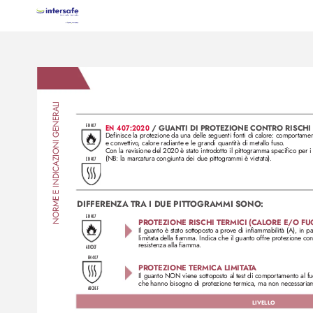
NORME E INDICAZIONI GENERALI
EN 407
EN 407:2020 
/ GUANTI DI PRO
TEZIONE CONTRO RISCHI 
Definisce la protezione da una delle seguenti fonti di calor
e: comportamen
e convettiv
o
, calore radiante e le grandi quantità di metallo fuso
.
Con la revisione del 2020 è stato intr
odotto il pittogramma specifico per i
(NB: la marcatura congiunta dei due pittogrammi è vietata). 
EN 407
DIFFERENZA TRA I DUE PIT
T
OGRAMMI SONO:
EN 407
PRO
TEZIONE RISCHI TERMICI (CAL
ORE E/
O FU
Il guanto è stato sottoposto a prov
e di infiammabilità (A), in p
limitata della fiamma. Indica che il guanto offre prote
zione con
resistenza alla fiamma.
ABCDEF
EN 407
PRO
TEZIONE TERMICA LIMIT
A
T
A
Il guanto NON viene sottoposto al test di comportamento al fuoc
che hanno bisogno di protezione termica, ma non necessariam
ABCDEF
LIVELLO