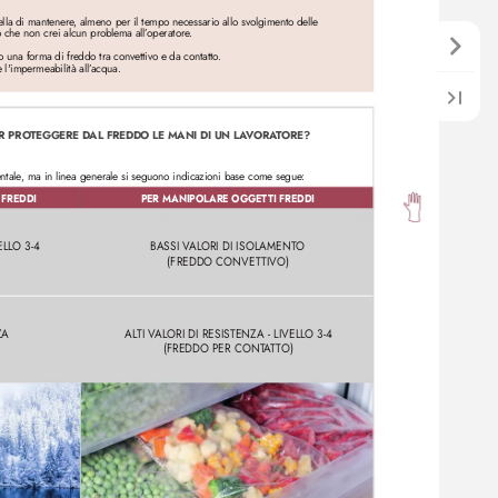
uella di mantenere
, almeno per il tempo necessario allo svolgimento delle 
 che non crei alcun problema all’
operatore
.
no una forma di fr
eddo tra convettiv
o e da contatto
.
e l'impermeabilità all’
acqua.
R PRO
TEGGERE D
AL FREDDO LE MANI DI UN LA
VORA
T
ORE?
ntale
, ma in linea generale si seguono indicazioni base come segue:
 FREDDI
PER MANIPOLARE OGGET
TI FREDDI
ELL
O 3-4 
BASSI V
AL
ORI DI ISOL
AMENT
O 
(FREDDO CONVET
TIVO)
ZA 
AL
TI V
ALORI DI RESISTENZA - LIVELL
O 3-4
(FREDDO PER CONT
A
T
T
O)