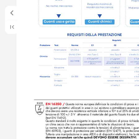
Pr
opr
Requisit
o minimo di
No rischio meccanic
o
r
esist
enza mecc
anica 
Material
q
q
Guanti usa e getta
Guanti chimici
Guan
REQUISITI DELLA PREST
AZIONE
Requisiti
G1
G2
Prot
ezione
T
est
Norma
Penetr
azione
EN 37
4-2
passato
passato
nessun 
EN ISO 37
4-1
min. Tipo C
min. Tipo B
≥ livello 2 
Chimica
≤ 10 µg/
cm
2
≤ 1 µ
Permeazione
2
≤ 1 µg/
cm
ISO 19918
con antipar
assitario 
con antipar
assitario 
con antip
diluito e conc
entrat
o
diluito
dil
Abrasione
≥ livello 2
≥ liv
≥ livello 1 
≥ liv
T
aglio
o 
o
Meccanic
a
EN 388
nessun requisit
o
≥ livello A
≥ liv
Strappo 
nessun r
equisito
≥ liv
Puntura
≥ livello 1
≥ liv
EN 1
6350
EN 16350 / 
Questa norma europea definisce le condizioni di pro
va e i
dei guanti protettivi utilizzati in aree in cui esistono o potrebbero esser
e pr
che devono a
vere una r
esistenza verticale inferior
e a 10
8
 Ω al 25% di umidi
tensione di 100 +/- 5 V  attraverso il materiale del guanto fissato tra due el
(test EN 1149-2).
Questo standard è molto esigente in quanto le condizioni di prova richiedo
un clima secco che non è rappresentativo di tutte le situazioni di la
voro
.
La norma non tratta la protezione contr
o le tensioni di alimentazione
, i gua
(EN 60903), i guanti di protezione per saldatori (EN 12477), la pr
otezione 
T
uttavia una manipolazione in area A
TEX o di dispositivi elettronici, ha la s
devono accumular
e cariche quindi DEVONO ESSERE DISSIP
A
TIVI
.