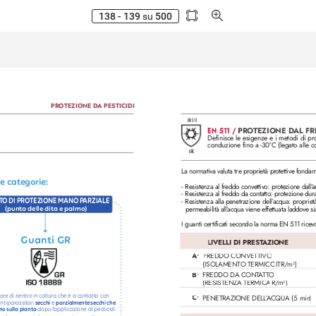
138 - 139
su
500
PROTEZIONE D
A PESTICIDI
EN 51
1
EN 511 / 
PRO
TEZIONE D
AL F
Definisce le esigenze e i metodi di pr
conduzione fino a -30°C (legato alle c
ABC
La normativa valuta tre proprietà pr
otettive fondam
ue cat
egorie: 
- 
Resistenza al freddo convettiv
o: prote
zione dall’
a
- 
Resistenza al freddo da contatto: prote
zione dura
- 
Resistenza alla penetrazione dell’
acqua: proprietà
T
O DI PRO
TEZIONE MANO P
A
RZIALE
permeabilità all’
acqua viene effettuata laddove si
(punta delle dit
a e palmo)
I guanti certificati secondo la norma EN 511 rice
Guanti GR
LIVELLI DI PREST
AZIONE
•
A
FREDDO CONVETTIVO 
(ISOLAMENTO TERMICO
 ITR/
m²
)
B
•
  FREDDO DA CONT
A
T
T
O 
(RESISTENZA TERMICA 
)
R/
m²
t
or
e di rientr
o in coltur
a che è a cont
att
o con 
•
C
  PENETRAZIONE DELL
’
ACQUA (5 
min
)
antipar
assit
ari 
secchi
 e 
parzialment
e secchi 
che 
no 
sulla pianta
 dopo l’
applicazione di pesticidi  