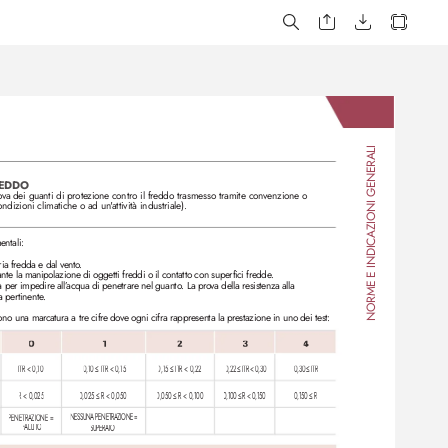
NORME E INDICAZIONI GENERALI
REDDO
o
va dei guanti di prote
zione contro il fr
eddo trasmesso tramite convenzione o 
ondizioni climatiche o ad un
'
attività industriale).
entali:
ria fredda e dal vento
.
nte la manipolazione di oggetti freddi o il contatto con superfici fr
edde
.
 per impedire all’
acqua di penetrare nel guanto
. La pro
va della resistenza alla 
a pertinente
. 
vono una mar
catura a tre cifr
e dov
e ogni cifra rappresenta la prestazione in uno dei test:
0
1
2
3
4
 ITR < 0,10
0,10 ≤ ITR < 0,15
0,15 ≤ ITR < 0,22
0,22 
≤ 
ITR 
< 
0,30
0,30 
≤ 
ITR 
R < 0,025
0,025 ≤ R < 0,050
0,050 ≤ R < 0,100
0,100 
≤ 
R 
< 
0,150
0,150 
≤ 
R
NESSUNA PENETRAZIONE =
PENETRAZIONE = 
-
-
-
F
ALLIT
O
SUPERA
T
O