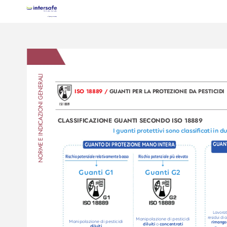
NORME E INDICAZIONI GENERALI
ISO 18889 / 
GUANTI PER L
A PRO
TEZIONE D
A PESTICIDI
ISO 1
8889
 CL
ASSIFICAZIONE GUANTI SECONDO ISO 18889
I guanti pr
ot
ettivi sono classic
ati in d
GUAN
GUANT
O DI PRO
TEZIONE MANO INTERA
Rischio potenziale r
elativamente basso
Rischio potenziale più ele
v
ato
6
6
Guanti G1
Guanti G2
Lav
or
a
r
esidui di 
Manipolazione di pesticidi 
Manipolazione di pesticidi 
rimango
diluiti
 o 
concentr
ati
diluiti