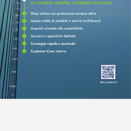
DI L
A
V
ORO
, SEMPRE A PORT
A
T
A DI MANO
.
Shop online con promo
zioni sempr
e attiv
e
Ampia scelta di prodotti e servizi multi-brand
Acquisti orientati alla sostenibilità
Account e specialisti dedicati
Consegna rapida
puntuale
 e 
Customer Care
 interno
V
ai su lyreco
.it
10