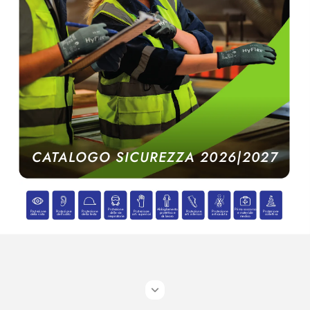
C
A
T
AL
OGO SICUREZZA 
2026|2027
Protez
ione
Abbigliame
nto 
Primo
 soccorso
Protez
ione 
Protez
ione
Protez
ione 
Protez
ione 
Protez
ione 
Protez
ione
Protez
ione
delle vie
pro
tet
tivo e
e materiale
anticadut
a
della vi
sta
dell’
udito
della testa
arti sup
eriori
arti inferiori
collettiva
respiratorie
da la
voro
medic
o