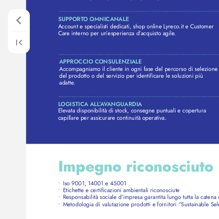
SUPPORT
O OMNICANALE
Account e specialisti dedicati, shop online L
yreco
.it e Customer 
Care interno per un
’
esperienza d’
acquisto agile
.
APPROCCIO CONSULENZIALE
Accompagniamo il cliente in ogni fase del percorso di sele
zione
del prodotto o del servizio per identificare le soluzioni più 
adatte
.
L
OGISTICA ALL
’
A
V
ANGUARDIA
Elevata disponibilità di stock, consegne puntuali e copertura 
capillare per assicurar
e continuità operativa. 
Impegno riconosciuto
• 
Iso 9001, 14001 e 45001 
• 
Etichette e certificazioni ambientali riconosciute 
• 
Responsabilità sociale d’impresa garantita lungo tutta la catena 
• 
Metodologia di valutazione prodotti e fornitori “Sustainable Sel