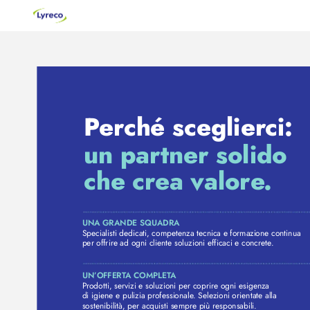
P
er
ché sceglier
ci: 
un partner solido 
che 
cr
ea
 valore
. 
UNA GRANDE SQUADRA 
Specialisti dedicati, competenza tecnica e formazione continua 
per offrire ad ogni cliente soluzioni efficaci e concr
ete
. 
UN’
OFFERT
A COMPLET
A
Pr
odotti, servizi e soluzioni per coprire ogni esigenza 
di igiene e pulizia professionale
. Selezioni orientate alla 
sostenibilità, per acquisti sempre più r
esponsabili.