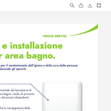
FOCUS SERVIZI
 e installazione 
r ar
ea bagno
.
i per il mantenimento dell’igiene e della cura delle persone 
iducendo gli sprechi.
damentale del benesser
e di 
ea bagno risulta di primaria 
 dei propri dipendenti, 
che la conseguenza della 