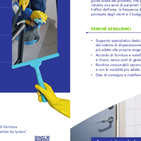
giusta scelta del prodotto
, che 
valutato una serie di parametri im
traffico dell’
area, la fr
equenza di
percepita dagli utenti e il budg
PERCHÉ SCEGLIERCI
Supporto 
specialistico 
dedic
• 
 
del sistema di dispensazion
più adatto alle proprie esig
Accordo di fornitura e instal
• 
e chiaro
, senza costi di gest
Riordino 
consumabili 
second
• 
e con le modalità più adatte
Data di consegna e installaz
• 
di fornitura
ection b
y L
yreco
”