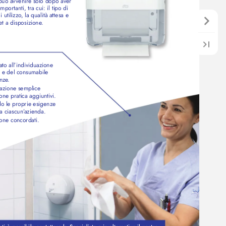
può av
venir
e solo dopo av
er 
portanti, tra cui: il tipo di 
 utilizzo
, la qualità attesa e 
et a disposizione
.
ato 
all’individuazione                   
e e del consumabile 
enz
e
.
lazione semplice 
ione pratica aggiuntivi.
o 
le 
proprie 
esigenz
e                                
 a ciascun
’
azienda.
ione concordati.