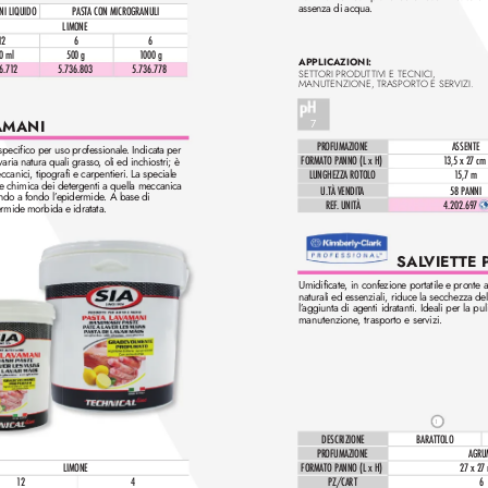
assenza di acqua.
I LIQUIDO
P
ASTA CON MICROGRANULI 
LIMONE
12
6
6
0 ml
500 g
1
000 g
APPLICAZIONI: 
6.71
2
5.736.803
5.736.778
SETTORI PRODUTTIVI E TECNICI, 
MANUTENZIONE, TRASPORT
O E SERVIZI.
AMANI  
7
PROFUMAZIONE
ASSENTE
pecifico per uso professionale
. Indicata per 
varia natura quali grasso
, oli ed inchiostri; è 
FORMATO PANNO (L x H)
1
3,5 x 27 cm
canici, tipografi e carpentieri. La speciale 
LUNGHEZZA ROTOLO
1
5,7 m
e chimica dei detergenti a quella meccanica 
U.TÀ VENDIT
A
58 PANNI
ndo a fondo l’
epidermide. A base di 
REF
. UNITÀ
4.202.697 
rmide morbida e idratata.
SAL
VIET
TE 
Umidificate
, in confe
zione portatile e pronte al
naturali ed essenziali, riduce la secchezza del
l’
aggi
unt
a d
i ag
ent
i i
dra
tant
i. Ideali per la pu
manutenzione
, trasporto e servizi. 
1
DESCRIZIONE
BARATTOLO
PROFUMAZIONE
AGRU
LIMONE
FORMATO PANNO (L x H)
27 
x
 27 
12
4
PZ/CAR
T
6