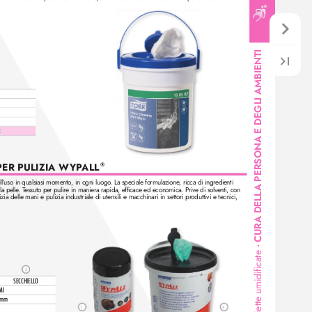
A PERSONA E DEGLI AMBIENTI
PER PULIZIA W
YP
ALL
®
l’
uso in qualsiasi momento, in ogni luogo
. La speciale formulazione
, ricca di ingredienti 
la pelle
. T
essuto per pulire in maniera rapida, efficace ed economica. Prive di solv
enti, con 
CURA DELL
lizia delle mani e pulizia industriale di utensili e macchinari in settori pr
oduttivi e tecnici, 
•
Salviette umidificate
2
SECCHIELLO
MI
mm
1
2