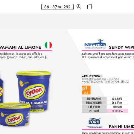
86 - 87
su
292
V
AMANI AL LIMONE
SEND
Y WIP
e dalle mani lo sporco più difficile e 
Salviette umidificate extra forti senza risciac
saponi (grasso di motori, olio
, nafta, ecc.).
Utili in assenza di acqua ideali per: vernici, 
APPLICAZIONI: 
SETTORI PRODUTTIVI E TECNICI, 
MANUTENZIONE, TRASPORT
O E SERVIZI
5.5
PROFUMAZIONE
AGRUMATO
FORMATO PANNO
26 x 27 cm
U.TÀ VENDIT
A
1
00 PANNI
REF
. UNITÀ
18.383.856
P
ANNI UMID
Panni umidificati pratici ed efficaci in caso 