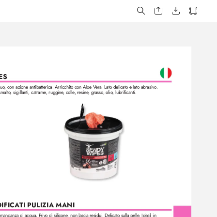
ES 
quo
, con azione antibatterica. Arricchito con Aloe V
era. Lato delicato e lato abrasivo
.
smalto
, sigillanti, catrame, ruggine
, colle
, resine
, grasso
, olio
, lubrificanti.
IFICA
TI PULIZIA MANI
di mancanza di acqua. P
riv
o di silicone
, non lascia r
esidui. Delicato sulla pelle
. Ideali in 