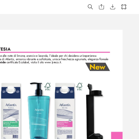
TESIA
e alle note di limone
, arancio e lavanda, l’ideale per chi desidera un’
esperienza
a di Atlantis, armonia vibrante e sofisticata, unisce freschezza agrumata, eleganza floreale 
mide
 certificata Ecolabel, visita il sito ww
w
.lyr
eco
.it.