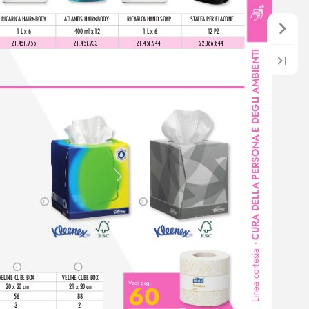
RIC
ARIC
A HAIR&BODY
ATLANTIS HAIR&BODY
RIC
ARICA HAND SOAP
STAFFA PER FLACONE
1 L x 6
400 ml x 1
2
1 L x 6
1
2 PZ
21.451.955
21.451.933
21.451.944
22.366.844
A PERSONA E DEGLI AMBIENTI
CURA DELL
2
3
•
Linea cortesia
2
3
VELINE CUBE BOX
VELINE CUBE BOX
V
edi pag.
60
20 x 20 cm
21 x 20 cm
56
88
3
2