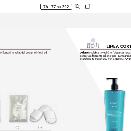
76 - 77
su
292
LINEA COR
Atlantis
 celebra la vitalità e l’
eleganza, grazi
 sviluppati in Italia, dal design minimal ed 
sensoriale frizzante ed energica. La fragranz
e profondità muschiata. P
er la gamma 
Arte
5
6