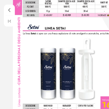
SAPONE 
SHAMPOO DOCCIA ALOE 
SHAMPOO DOCCIA ALOE 
DESCRIZIONE
VANITY KIT
VEGETALE
VERA
VERA
PZ/CAR
T
1000 PZ
1
000 PZ
400 PZ
500 PZ
U.TÀ VENDIT
A
12
gr
10
ml
30 ml
–
REF
. UNITÀ
21.451.897
14.383.622 
2
1
.45
1
.909
21
.45
1
.91
1
A PERSONA E DEGLI AMBIENTI
LINEA SET
AI 
La linea 
Setai
 si apre con una fresca esplosione di note a
vvolgenti e aromatiche
, arricchit
CURA DELL
•
Linea cortesia
V
edi pa
1
DESCRIZIONE
HAND WASH
HAIR&BODY
STAFFA PER FL
ACONE