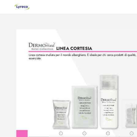
LINEA CORTESIA
Linea cortesia studiata per il mondo alberghiero
. È ideale per chi cerca prodotti di qualità,
essenziale
. 
1
2
3
4