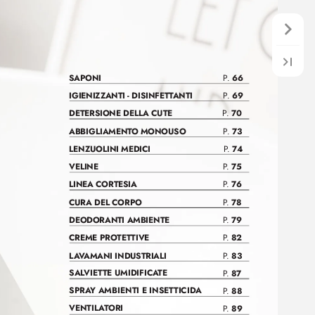
SAPONI
 66
P.
IGIENIZZANTI - DISINFET
T
ANTI
 69
P.
DETERSIONE DELL
A CUTE
 70
P.
ABBIGLIAMENT
O MONOUSO
 73
P.
LENZUOLINI MEDICI
 74
P.
VELINE
 75
P.
LINEA CORTESIA
 76
P.
CURA DEL CORPO
 78
P.
DEODORANTI AMBIENTE
 79
P.
CREME PRO
TET
TIVE
 82
P.
L
A
V
AMANI INDUSTRIALI
 83
P.
SAL
VIET
TE UMIDIFICA
TE
 87
P.
SPRA
Y AMBIENTI E INSET
TICID
A
 88
P.
VENTIL
A
T
ORI
 89
P.