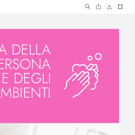
A DELL
A
ERSONA 
E DEGLI 
MBIENTI