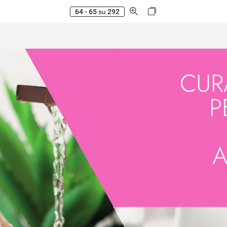
64 - 65
su
292
CUR
P
A