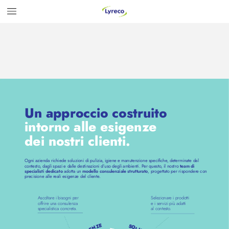
Un appr
occio costruito 
intorno alle esigenz
e 
dei nostri clienti.
Ogni azienda richiede soluzioni di pulizia, igiene e manutenzione specifiche
, determinate dal 
contesto
, dagli spazi e dalle destinazioni d’
uso degli ambienti. P
er questo
, il nostro 
team di 
 adotta un 
, progettato per risponder
e con 
specialisti dedicato
modello consulenziale strutturato
precisione alle r
eali esigenze del cliente
.
Ascoltare i bisogni per 
Selezionar
e i prodotti 
offrire una consulenza 
e i ser
vizi più adatti 
specialistica concreta.
al contesto
.
E
S
Z
O
N
L