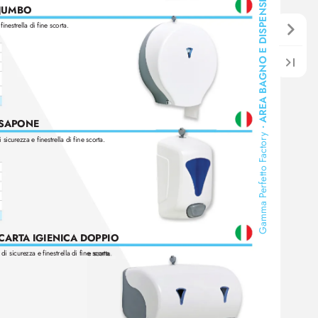
GNO E DISPENSER
 JUMBO
finestrella di fine scorta.
AREA BA
SAPONE 
•
y
 sicur
ezza e finestrella di fine scorta.
actor
erfetto F
Gamma P
CART
A IGIENICA DOPPIO 
di sicur
ezza e finestrella di fine scorta.
di sicur
ezza e finestrella di fine scorta.