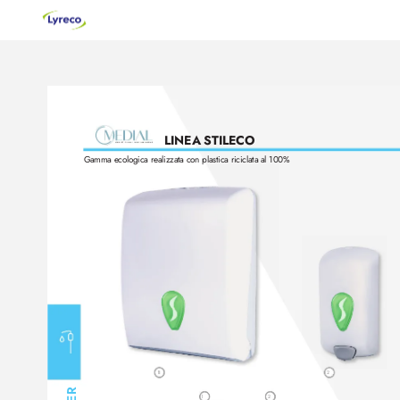
LINEA STILECO
Gamma ecologica realizzata con plastica riciclata al 100%
1
1
2
1
2