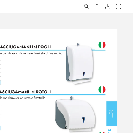
 ASCIUG
AMANI IN FOGLI
o con chiav
e di sicure
zza e finestrella di fine scorta.
 ASCIUG
AMANI IN RO
T
OLI
lo con chia
ve di sicur
ezza e finestrella 